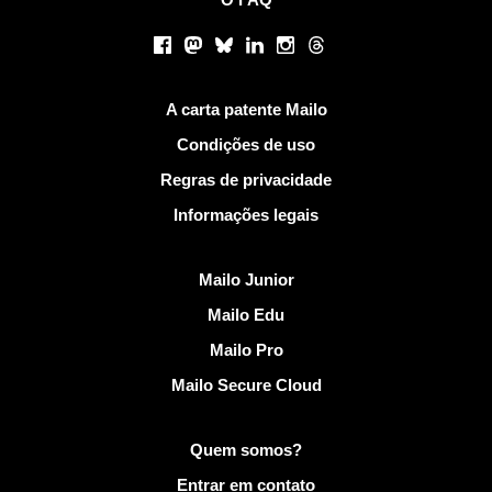
Redes sociais
Facebook
Mastodon
Bluesky
LinkedIn
Instagram
Threads
Links Úteis
A carta patente Mailo
Condições de uso
Regras de privacidade
Informações legais
Descobrir Mailo
Mailo Junior
Mailo Edu
Mailo Pro
Mailo Secure Cloud
Mais informações em Mailo
Quem somos?
Entrar em contato