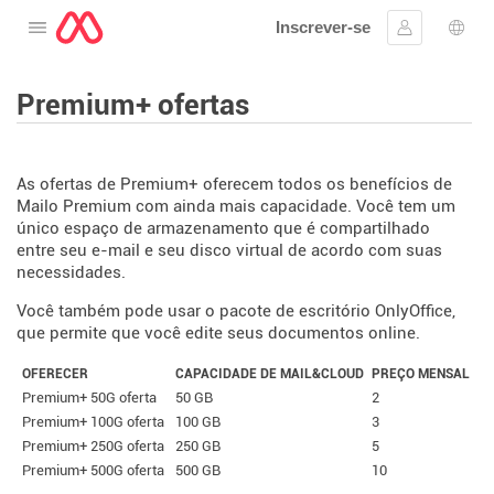
Inscrever-se
Abra o cardápio
Assinar em
Sele
Premium+ ofertas
As ofertas de Premium+ oferecem todos os benefícios de
Mailo Premium com ainda mais capacidade. Você tem um
único espaço de armazenamento que é compartilhado
entre seu e-mail e seu disco virtual de acordo com suas
necessidades.
Você também pode usar o pacote de escritório OnlyOffice,
que permite que você edite seus documentos online.
OFERECER
CAPACIDADE DE MAIL&CLOUD
PREÇO MENSAL
Premium+ 50G oferta
50 GB
2
Premium+ 100G oferta
100 GB
3
Premium+ 250G oferta
250 GB
5
Premium+ 500G oferta
500 GB
10