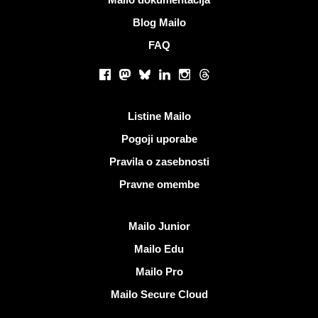
Blog Mailo
FAQ
Socialna omrežja
Facebook
Mastodon
Bluesky
LinkedIn
Instagram
Threads
Koristne povezave
Listine Mailo
Pogoji uporabe
Pravila o zasebnosti
Pravne omembe
Odkrijte Mailo
Mailo Junior
Mailo Edu
Mailo Pro
Mailo Secure Cloud