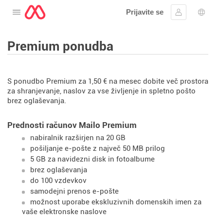
Prijavite se
Odprite meni
Vpis
Izbir
Premium ponudba
S ponudbo Premium za 1,50 € na mesec dobite več prostora
za shranjevanje, naslov za vse življenje in spletno pošto
brez oglaševanja.
Prednosti računov Mailo Premium
nabiralnik razširjen na 20 GB
pošiljanje e-pošte z največ 50 MB prilog
5 GB za navidezni disk in fotoalbume
brez oglaševanja
do 100 vzdevkov
samodejni prenos e-pošte
možnost uporabe ekskluzivnih domenskih imen za
vaše elektronske naslove