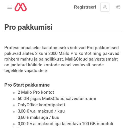
Registreeri
Avage menüü
Logi sisse
Keel
Pro pakkumisi
Professionaalseks kasutamiseks sobivad Pro pakkumised
pakuvad alates 2 kuni 2000 Mailo Pro kontot ning pakuvad
rohkem mahtu ja paindlikkust. Mail&Cloud salvestusmaht
on jaotatud kõikide kontode vahel vastavalt nende
tegelikele vajadustele.
Pro Start pakkumine
2 Mailo Pro kontot
50 GB jagas Mail&Cloud salvestusruumi
OnlyOffice kontoripakett
3,00 € v.a. maksud / kuu
3,60 € maksuga / kuu
3,00 € v.a. maksud iga täiendava 100 GB mooduli