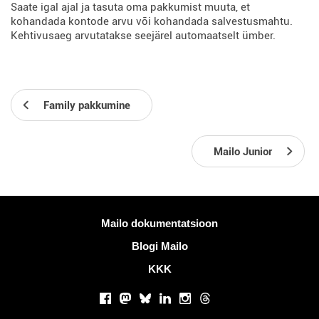
Saate igal ajal ja tasuta oma pakkumist muuta, et
kohandada kontode arvu või kohandada salvestusmahtu.
Kehtivusaeg arvutatakse seejärel automaatselt ümber.
Family pakkumine
Mailo Junior
Rohkem informatsiooni
Mailo dokumentatsioon
Blogi Mailo
KKK
Sotsiaalsed võrgustikud
Facebook
Mastodon
Bluesky
LinkedIn
Instagram
Threads