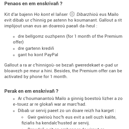
Penaos en em enskrivañ ?
Kit d'ar bajenn
Ho kont
el lañser
Dibarzhioù
eus Mailo
evit dibab ur c'hinnig pe astenn ho koumanant. Gallout a rit
implijout unan eus an doareoù paeañ da-heul :
dre bellgomz ouzhpenn (for 1 month of the Premium
offer)
dre gartenn krediñ
gant ho kont PayPal
Gallout a ra ar c'hinnigoù-se bezañ gweredekaet e-pad ur
bloavezh pe meur a hini. Besides, the Premium offer can be
activated by phone for 1 month.
Perak en em enskrivañ ?
Ar c'houmanantoù Mailo a ginnig boestoù lizher a zo
e-touez ar re glokañ war ar marc'had.
Dibab ur servij paeet zo un doare reizh ha karget :
Gwir gwirioù hoc'h eus evit a sell ouzh kalite,
fiziañs ha kendalc'husted ar servij.