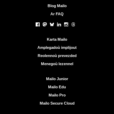
Blog Mailo
Ar FAQ
Rouedadoù sokial |
Facebook
Mastodon
Bluesky
LinkedIn
Instagram
Threads
Liammoù talvoudus
Karta Mailo
Amplegadoù implijout
Reolennoù prevezded
Menegoù lezennel
Dizoloiñ Mailo
Mailo Junior
Mailo Edu
Mailo Pro
Mailo Secure Cloud