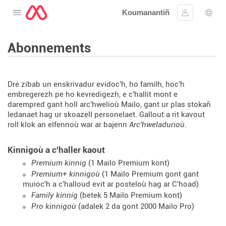
Koumanantiñ
Digeriñ al lañser
Kevreañ
Diba
Abonnements
Dre zibab un enskrivadur evidoc'h, ho familh, hoc'h
embregerezh pe ho kevredigezh, e c'hallit mont e
darempred gant holl arc'hwelioù Mailo, gant ur plas stokañ
ledanaet hag ur skoazell personelaet. Gallout a rit kavout
roll klok an elfennoù war ar bajenn
Arc'hweladurioù
.
Kinnigoù a c'haller kaout
Premium kinnig
(1 Mailo Premium kont)
Premium+ kinnigoù
(1 Mailo Premium gont gant
muioc'h a c'halloud evit ar posteloù hag ar C'hoad)
Family kinnig
(betek 5 Mailo Premium kont)
Pro kinnigoù
(adalek 2 da gont 2000 Mailo Pro)