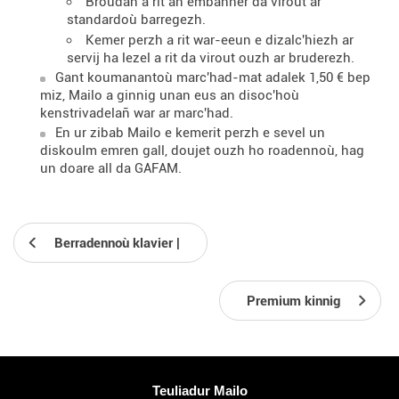
Broudañ a rit an embanner da virout ar
standardoù barregezh.
Kemer perzh a rit war-eeun e dizalc'hiezh ar
servij ha lezel a rit da virout ouzh ar bruderezh.
Gant koumanantoù marc'had-mat adalek 1,50 € bep
miz, Mailo a ginnig unan eus an disoc'hoù
kenstrivadelañ war ar marc'had.
En ur zibab Mailo e kemerit perzh e sevel un
diskoulm emren gall, doujet ouzh ho roadennoù, hag
un doare all da GAFAM.
Berradennoù klavier |
Premium kinnig
Muioc'h a ditouroù
Teuliadur Mailo