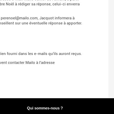
re Noël à rédiger sa réponse, celui-ci enverra
sse perenoel@mailo.com, Jacquot informera à
nseillent sur une éventuelle réponse à apporter.
lien fourni dans les e-mails qu'ils auront reçus.
ent contacter Mailo à l'adresse
Plus d'infos sur Mailo
Qui sommes-nous ?