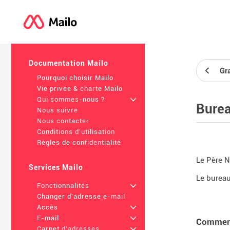
Documentation Mailo
Gr
Pourquoi choisir Mailo
Vie privée & charte Mailo
Qui sommes-nous ?
+
Burea
Nous suivre
Nous contacter
Conditions d'utilisation
Règles de confidentialité
Le Père N
Services Mailo
Le bureau
Fonctionnalités
+
Changer d'adresse e-mail
Accès
+
E-mail
+
Comment
Carnet d'adresses
+