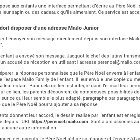
pose aux enfants une interface permettant d'écrire au Père Noël, d
 leur sapin ou des cadeaux qu'ils aimeraient. Ce service est acces
 doit disposer d'une adresse Mailo Junior
peut envoyer son message directement depuis son interface Mailo 
".
'enfant a envoyé son message, Jacquot le chef des lutins transm
t un accusé de réception en utilisant l'adresse perenoel@mailo.co
réparer la réponse personnalisée que le Père Noël enverra à l'enfa
e l'espace Mailo Family de l'enfant. Il leur envoie une copie du me
à leur enfant. Pour cela un lien est intégré dans l'e-mail leur per
sur ce lien, les parents découvrent de nombreuses possibilités de 
 sur ce qui leur semble le plus adapté, paragraphe par paragrap
re que le Père Noël pourra ajouter à sa réponse.
rents donnent leur accord, le dessin réalisé par l'enfant est enreg
e depuis l'URL
https://perenoel.mailo.com
. Sont alors associés a
et aucune autre information.
nseil des parents, le Père Noël rédige sa réponse et l'envoie à l'a