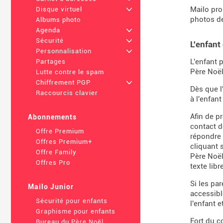
Mailo pro
Disque virtuel
+
photos de
Albums photo
Agenda
+
Sécurité
+
L'enfant
Personnalisation
+
L'enfant 
Partages
Père Noël
Lutte contre le spam
Chiffrement PGP
+
Dès que l
Raccourcis clavier
à l'enfan
Afin de p
Abonnements
contact d
Offre Premium
répondre 
Offres Premium+
cliquant 
Offre Family
Père Noël
Offres Pro
texte lib
Si les pa
Mailo Junior
accessibl
Sécurité pour enfants
l'enfant 
Graphisme pour enfants
Fort du co
Bureau du Père Noël