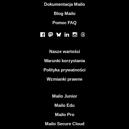
Więcej informacji
Dokumentacja Mailo
Blog Mailo
Pomoc FAQ
Portale społecznościowe
Facebook
Mastodon
Bluesky
LinkedIn
Instagram
Threads
Przydatne linki
Nasze wartości
Warunki korzystania
Polityka prywatności
Wzmianki prawne
Odkryj Mailo
Mailo Junior
Mailo Edu
Mailo Pro
Mailo Secure Cloud