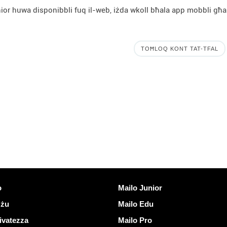
ior huwa disponibbli fuq il-web, iżda wkoll bħala app mobbli għa
TOĦLOQ KONT TAT-TFAL
Skopri Mailo
o
Mailo Junior
Użu
Mailo Edu
rivatezza
Mailo Pro