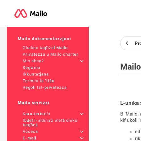
Mailo dokumentazzjoni
Pro
Għaliex tagħżel Mailo
Privatezza u Mailo charter
Min aħna?
+
Mailo
Segwina
Ikkuntatjana
Termini ta 'Użu
Regoli tal-privatezza
L-unika 
Mailo servizzi
B 'Mailo,
Karatteristiċi
+
kif ukoll 
Ibdel l-indirizz elettroniku
tiegħek
ed
Aċċess
+
rik
E-mail
+