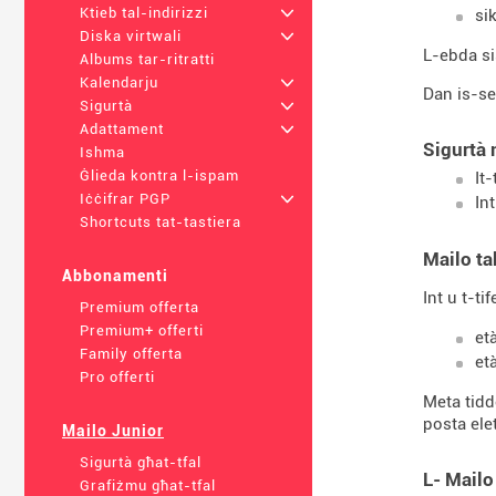
Ktieb tal-indirizzi
+
si
Diska virtwali
+
L-ebda si
Albums tar-ritratti
Kalendarju
+
Dan is-se
Sigurtà
+
Adattament
+
Sigurtà
Ishma
Ġlieda kontra l-ispam
It
Iċċifrar PGP
+
Int
Shortcuts tat-tastiera
Mailo ta
Abbonamenti
Int u t-ti
Premium offerta
Premium+ offerti
et
Family offerta
et
Pro offerti
Meta tidde
posta ele
Mailo Junior
Sigurtà għat-tfal
L- Mailo
Grafiżmu għat-tfal