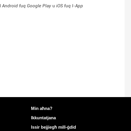
l
Android fuq Google Play
u
iOS fuq l-App
Aktar tagħrif dwar Mailo
Min aħna?
Ikkuntatjana
Issir bejjiegħ mill-ġdid