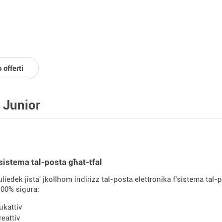
 offerti
 Junior
sistema tal-posta għat-tfal
 uliedek jista' jkollhom indirizz tal-posta elettronika f'sistema ta
100% sigura:
ukattiv
reattiv