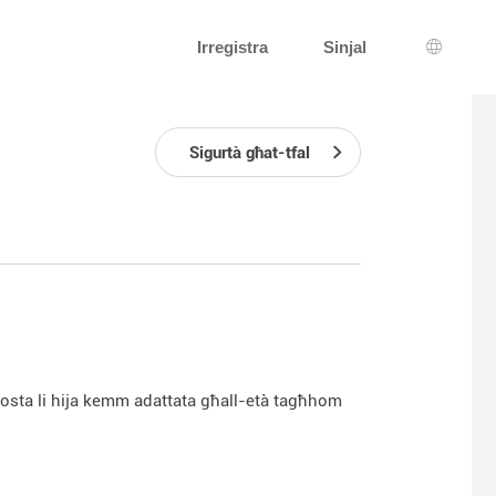
Irregistra
Sinjal
Għażla 
Sigurtà għat-tfal
l-posta li hija kemm adattata għall-età tagħhom