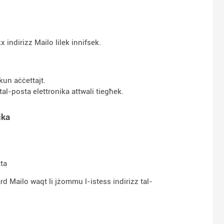
indirizz Mailo lilek innifsek.
tkun aċċettajt.
zz tal-posta elettronika attwali tiegħek.
ika
tta
ard Mailo waqt li jżommu l-istess indirizz tal-