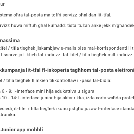
kur
stema oħra tal-posta ma toffri servizz bħal dan lit-tfal.
rvizz huwa miftuħ għal kulħadd: tista 'tużah anke jekk m'għandekx 
 massima
-tifel / tifla tiegħek jiskambjaw e-mails biss mal-korrispondenti li 
 tissorvelja l-ktieb tal-indirizzi tat-tifel / tifla tiegħek mill-indiri
kkumpanja lit-tfal fl-iskoperta tagħhom tal-posta elettron
fel / tifla tiegħek flimkien tikkontrollaw il-pass tal-bidla:
à 6 - 9: l-interface mini hija edukattiva u sigura
à 10 - 14: l-interface junior hija aktar rikka, iżda xorta waħda prote
ċiedi, it-tifel / tifla tiegħek ikunu jistgħu jużaw l-interface stand
ttronika.
 Junior app mobbli