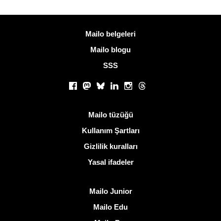
Daha fazla bilgi
Mailo belgeleri
Mailo blogu
SSS
Sosyal ağlar
Facebook
Mastodon
Bluesky
LinkedIn
Instagram
Threads
Kullanışlı bağlantılar
Mailo tüzüğü
Kullanım Şartları
Gizlilik kuralları
Yasal ifadeler
Mailo keşfedin
Mailo Junior
Mailo Edu