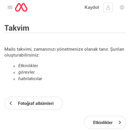
Kaydol
Menüyü aç
Oturum aç
Dil s
Takvim
Mailo takvimi, zamanınızı yönetmenize olanak tanır. Şunları
oluşturabilirsiniz:
Etkinlikler
görevler
hatırlatıcılar
Fotoğraf albümleri
Etkinlikler