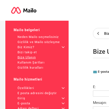
Mailo belgeleri
Biz
Neden Mailo seçmelisiniz
Gizlilik ve Mailo sözleşme
Biz Kimiz?
+
Bize 
Bizi takip et
Bize Ulaşın
Kullanım Şartları
Gizlilik kuralları
E-posta 
Mailo hizmetleri
E:
Özellikleri
+
E posta adresini değiştir
Giriş
+
Mesajın:
E-posta
+
Adres defteri
+