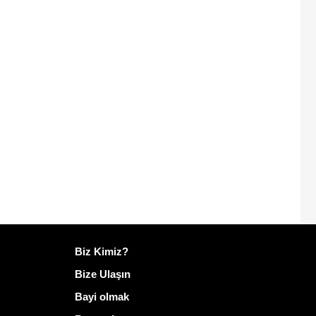
Mailo hakkında daha fazla bilgi
Biz Kimiz?
Bize Ulaşın
Bayi olmak