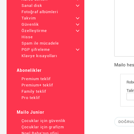
Sanal disk
+
Fotoğraf albümleri
Takvim
+
Güvenlik
+
Özelleştirme
+
Hisse
Spam ile mücadele
PGP şifreleme
+
Klavye kısayolları
Mailo hes
Abonelikler
Premium teklif
Robo
Premium+ teklif
Tali
Family teklif
Pro teklif
Mailo Junior
Çocuklar için güvenlik
Çocuklar için grafizm
Noel Baba'nın ofisi