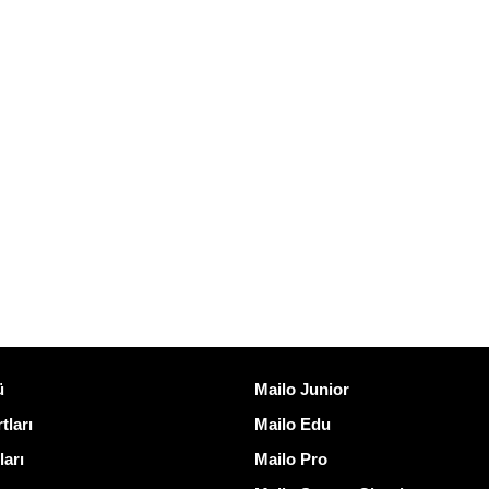
ğlantılar
Mailo keşfedin
ü
Mailo Junior
tları
Mailo Edu
ları
Mailo Pro