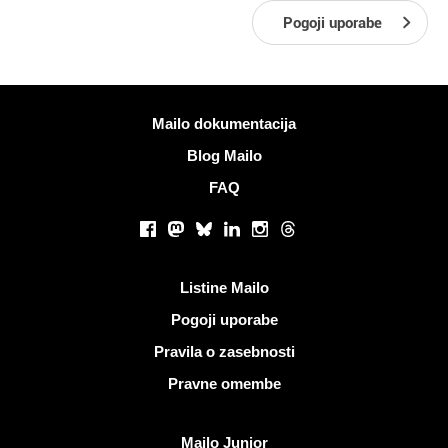
Pogoji uporabe
Več informacij
Mailo dokumentacija
Blog Mailo
FAQ
Socialna omrežja
Facebook
Mastodon
Bluesky
LinkedIn
Instagram
Threads
Koristne povezave
Listine Mailo
Pogoji uporabe
Pravila o zasebnosti
Pravne omembe
Odkrijte Mailo
Mailo Junior