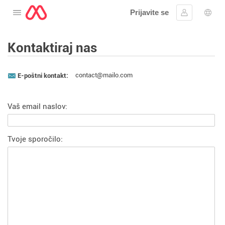
Prijavite se
Odprite meni
Vpis
Izbir
Kontaktiraj nas
contact@mailo.com
E-poštni kontakt:
Vaš email naslov:
Tvoje sporočilo: