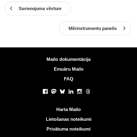
Savienojuma vēsture
Mērinstrumentu panelis
Vairāk informācijas
Mailo dokumentācija
Emuāru Mailo
FAQ
Sociālie tīkli
Facebook
Mastodon
Bluesky
LinkedIn
Instagram
Threads
Noderīgas saites
Harta Mailo
Lietošanas noteikumi
Privātuma noteikumi