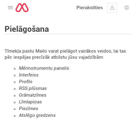
Pierakstīties
Atveriet izvēlni
Ielogoties
Valo
Pielāgošana
Tīmekļa pastu Mailo varat pielāgot vairākos veidos, lai tas
pēc iespējas precīzāk atbilstu jūsu vajadzībām:
Mērinstrumentu panelis
Interfeiss
Profils
RSS plūsmas
Grāmatzīmes
Līmlapiņas
Piezīmes
Atslēgu gredzens