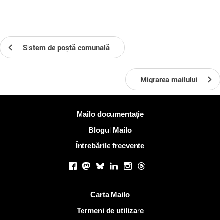
Sistem de poștă comunală
Migrarea mailului
Mai multe informatii
Mailo documentație
Blogul Mailo
Întrebările frecvente
Retele sociale
Facebook
Mastodon
Bluesky
LinkedIn
Instagram
Threads
Link-uri utile
Carta Mailo
Termeni de utilizare