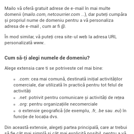
Mailo vă oferă gratuit adrese de e-mail în mai multe
domenii (
mailo.com
,
netcourrier.com
...), dar puteți cumpăra
și propriul nume de domeniu pentru a vă personaliza
adresa de e-mail , cum ar fi
@
.
În mod similar, vă puteți crea site-ul web la adresa URL
personalizată
www.
.
Cum să-ți alegi numele de domeniu?
Alege extensia care ti se potriveste cel mai bine:
.com
: cea mai comună, destinată inițial activităților
comerciale, dar utilizată în practică pentru tot felul de
activități
.net
: potrivit pentru comunicare și activități de rețea
.org
: pentru organizațiile necomerciale
o extensie geografică (de exemplu,
.fr
,
.be
sau
.eu
) în
funcție de locația dvs.
Din această extensie, alegeți partea principală, care ar trebui
să fie cât mai simplă și cât mai explicită posibil, pentru a vă