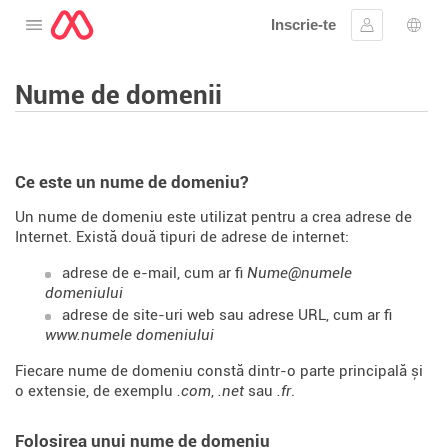
Inscrie-te
Deschide meniul
Conectare
Aleg
Nume de domenii
Ce este un nume de domeniu?
Un nume de domeniu este utilizat pentru a crea adrese de
Internet. Există două tipuri de adrese de internet:
adrese de e-mail, cum ar fi
Nume@numele
domeniului
adrese de site-uri web sau adrese URL, cum ar fi
www.numele domeniului
Fiecare nume de domeniu constă dintr-o parte principală și
o extensie, de exemplu
.com
,
.net
sau
.fr
.
Folosirea unui nume de domeniu