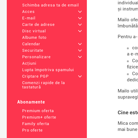
individua
Schimba adresa ta de email
și instru
Acces
+
E-mail
+
Mailo of
Carte de adrese
+
îmbunătăț
Disc virtual
+
Pentru a-
Albume foto
Calendar
+
co
Securitate
+
a e-m
Personalizare
+
Co
Acțiuni
fizic
Lupta împotriva spamului
Co
Criptare PGP
+
dedic
Comenzi rapide de la
tastatură
Mailo uti
supravegh
Abonamente
Premium oferta
Cine est
Premium+ oferte
Mica comp
Family oferta
mai bune 
Pro oferte