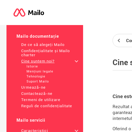
Mailo documentație
Con
De ce să alegeți Mailo
Confidențialitate și Mailo
charter
Cine 
Cine suntem noi?
+
Istorie
Mențiuni legale
Tehnologie
Suport Mailo
Urmează-ne
Contactează-ne
Cine est
Termeni de utilizare
Reguli de confidențialitate
Rezultat 
garantează
internetul
Mailo servicii
Oferind o
Caracteristici
+