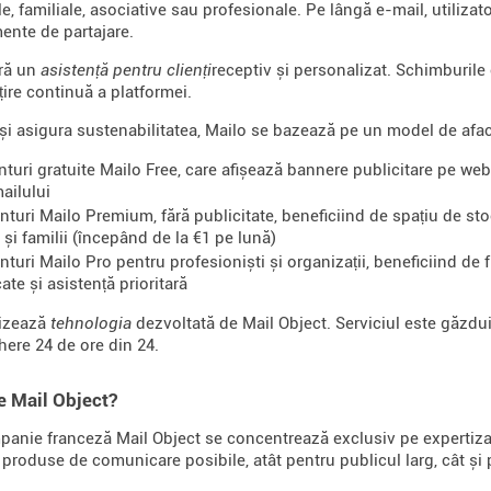
le, familiale, asociative sau profesionale. Pe lângă e-mail, utiliza
mente de partajare.
eră un
asistență pentru clienți
receptiv și personalizat. Schimburile c
ire continuă a platformei.
și asigura sustenabilitatea, Mailo se bazează pe un model de afac
nturi gratuite Mailo Free, care afișează bannere publicitare pe web
ailului
nturi Mailo Premium, fără publicitate, beneficiind de spațiu de sto
e și familii (începând de la €1 pe lună)
nturi Mailo Pro pentru profesioniști și organizații, beneficiind de
ate și asistență prioritară
lizează
tehnologia
dezvoltată de Mail Object. Serviciul este găzdui
ere 24 de ore din 24.
e Mail Object?
anie franceză Mail Object se concentrează exclusiv pe expertiza 
produse de comunicare posibile, atât pentru publicul larg, cât și 