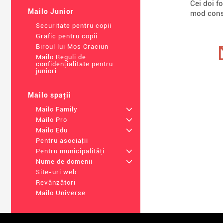
Cei doi f
Mailo Junior
mod const
Securitate pentru copii
Grafic pentru copii
Biroul lui Mos Craciun
Mailo Reguli de
confidențialitate pentru
juniori
Mailo spații
Mailo Family
+
Mailo Pro
+
Mailo Edu
+
Pentru asociații
Pentru municipalități
+
Nume de domenii
+
Site-uri web
Revânzători
Mailo Universe