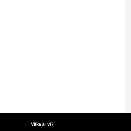
Mer information på Mailo
Vilka är vi?