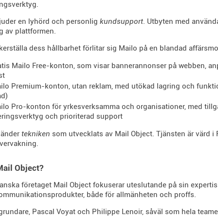
ngsverktyg.
juder en lyhörd och personlig
kundsupport
. Utbyten med använda
ng av plattformen.
äkerställa dess hållbarhet förlitar sig Mailo på en blandad affärsmo
atis Mailo Free-konton, som visar bannerannonser på webben, an
st
ilo Premium-konton, utan reklam, med utökad lagring och funktioner
d)
ilo Pro-konton för yrkesverksamma och organisationer, med tillgå
ringsverktyg och prioriterad support
vänder
tekniken
som utvecklats av Mail Object. Tjänsten är värd i 
vervakning.
ail Object?
 franska företaget Mail Object fokuserar uteslutande på sin experti
ommunikationsprodukter, både för allmänheten och proffs.
grundare, Pascal Voyat och Philippe Lenoir, såväl som hela teamet 