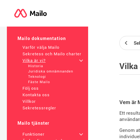
Mailo dokumentation
Se
Varför välja Mailo
Sekretess och Mailo charter
Vilka är vi?
+
Vilka 
Historia
Juridiska omnämnanden
Teknologi
Fäste Mailo
Följ oss
Kontakta oss
Vem är 
Villkor
Sekretessregler
Ett resul
användarn
Mailo tjänster
Genom att
Funktioner
+
individue