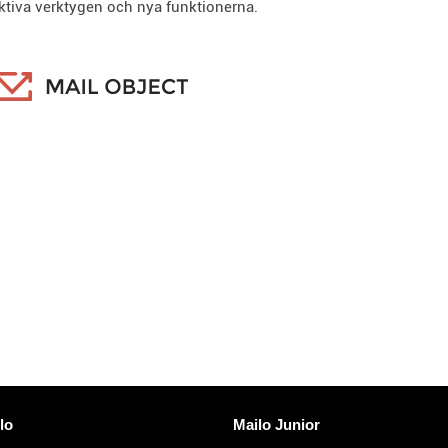
ktiva verktygen och nya funktionerna.
länkar
Upptäck Mailo
lo
Mailo Junior