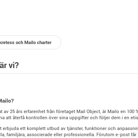
kretess och Mailo charter
är vi?
Mailo?
tat av 25 års erfarenhet från företaget Mail Object, är Mailo en 10
a att återfå kontrollen över sina uppgifter och följer dem i en e
 erbjuda ett komplett utbud av tjänster, funktioner och anpassnin
lla, familjära, associerade eller professionella. Förutom e-post f