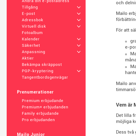
Ändra din e-postadress
och delni
Tillgång
+
Mailo erb
E-post
+
förbättri
Adressbok
+
Virtuell disk
+
För att s
Fotoalbum
Kalender
+
gr
Säkerhet
+
e-po
Anpassning
+
Ma
Aktier
måna
Bekämpa skräppost
Ma
PGP-kryptering
+
hante
Tangentbordsgenvägar
Mailo an
timmarsö
Prenumerationer
Premium erbjudande
Vem är M
Premium+ erbjudanden
Family erbjudande
Det lilla
Pro erbjudanden
möjliga k
Dess två 
Mailo Junior