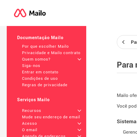
Documentação Mailo
Pa
Por que escolher Mailo
Privacidade e Mailo contrato
Quem somos?
+
Para 
Siga-nos
Entrar em contato
Condições de uso
Regras de privacidade
Mailo ofe
Serviços Mailo
Você pode
Recursos
+
Mude seu endereço de email
Sistema 
Acesso
+
O email
+
Gerenc
Agenda de endereços
+