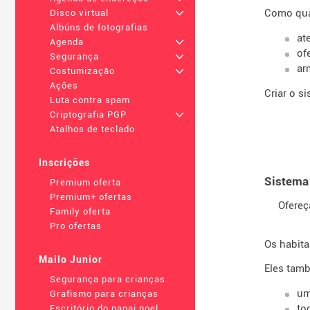
Como qual
Disco virtual
+
Albúns de fotografias
at
Agenda
+
of
Segurança
+
ar
Costumização
+
Ações
Criar o s
Luta contra spam
Criptografia PGP
+
Atalhos de teclado
Inscrições
Sistema
Premium oferta
Premium+ ofertas
Ofereç
Family oferta
Pro ofertas
Os habit
Mailo Junior
Eles tam
Segurança para crianças
um
Grafismo para crianças
to
Escritório do papai noel