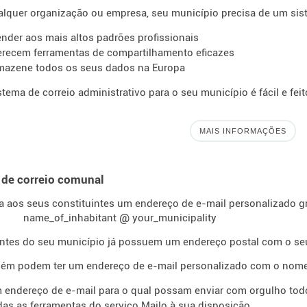
quer organização ou empresa, seu município precisa de um sist
ender aos mais altos padrões profissionais
erecem ferramentas de compartilhamento eficazes
mazene todos os seus dados na Europa
istema de correio administrativo para o seu município é fácil e feit
MAIS INFORMAÇÕES
 de correio comunal
a aos seus constituintes um endereço de e-mail personalizado gr
@
name_of_inhabitant
your_municipality
antes do seu município já possuem um endereço postal com o s
bém podem ter um endereço de e-mail personalizado com o nome
 endereço de e-mail para o qual possam enviar com orgulho tod
das as ferramentas do serviço Mailo à sua disposição