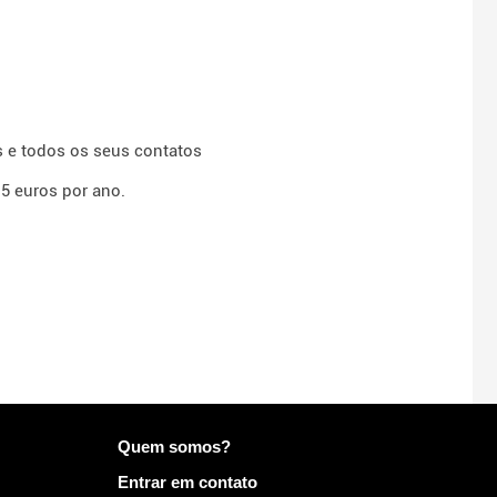
s e todos os seus contatos
15 euros por ano.
Mais informações em Mailo
Quem somos?
Entrar em contato