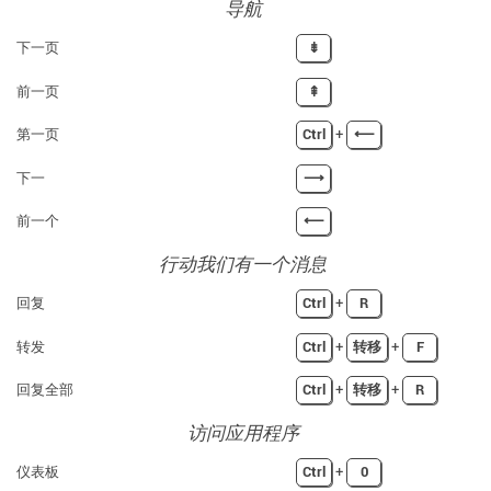
导航
下一页
⇟
前一页
⇞
第一页
Ctrl
+
⟵
下一
⟶
前一个
⟵
行动我们有一个消息
回复
Ctrl
+
R
转发
Ctrl
+
转移
+
F
回复全部
Ctrl
+
转移
+
R
访问应用程序
仪表板
Ctrl
+
0