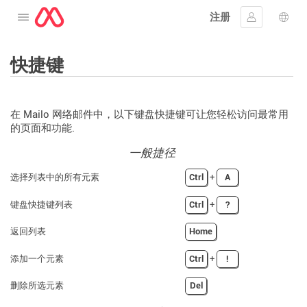
注册
打开菜单
登入
语言
快捷键
在 Mailo 网络邮件中，以下键盘快捷键可让您轻松访问最常用
的页面和功能.
一般捷径
选择列表中的所有元素
Ctrl
+
A
键盘快捷键列表
Ctrl
+
?
返回列表
Home
添加一个元素
Ctrl
+
!
删除所选元素
Del