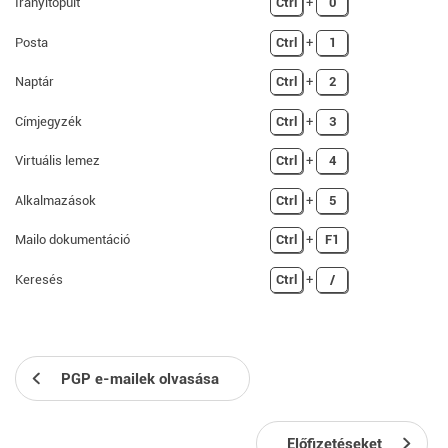
Irányítópult
Ctrl
+
0
Posta
Ctrl
+
1
Naptár
Ctrl
+
2
Címjegyzék
Ctrl
+
3
Virtuális lemez
Ctrl
+
4
Alkalmazások
Ctrl
+
5
Mailo dokumentáció
Ctrl
+
F1
Keresés
Ctrl
+
/
PGP e-mailek olvasása
Előfizetéseket