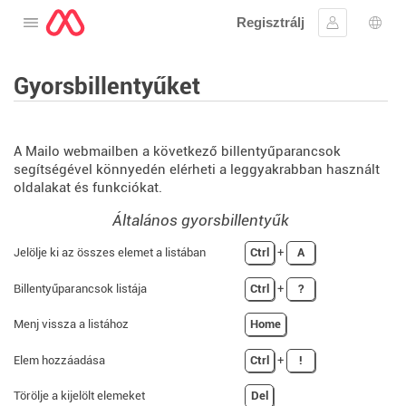
Regisztrálj
Nyissa meg a menüt
Bejelentke
Nyel
Gyorsbillentyűket
A Mailo webmailben a következő billentyűparancsok
segítségével könnyedén elérheti a leggyakrabban használt
oldalakat és funkciókat.
Általános gyorsbillentyűk
Jelölje ki az összes elemet a listában
Ctrl
+
A
Billentyűparancsok listája
Ctrl
+
?
Menj vissza a listához
Home
Elem hozzáadása
Ctrl
+
!
Törölje a kijelölt elemeket
Del