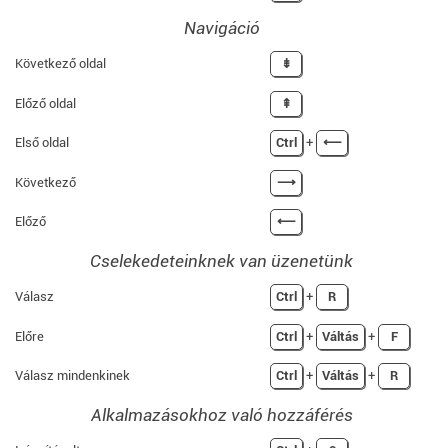
Navigáció
Következő oldal
⇟
Előző oldal
⇞
Első oldal
Ctrl
+
⟵
Következő
⟶
Előző
⟵
Cselekedeteinknek van üzenetünk
Válasz
Ctrl
+
R
Előre
Ctrl
+
Váltás
+
F
Válasz mindenkinek
Ctrl
+
Váltás
+
R
Alkalmazásokhoz való hozzáférés