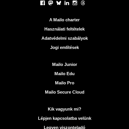
Facebook
Mastodon
Bluesky
LinkedIn
Instagram
Threads
Hasznos Linkek
A Mailo charter
Használati feltételek
Adatvédelmi szabályok
Jogi említések
Fedezze fel Mailo
Mailo Junior
Mailo Edu
Mailo Pro
Mailo Secure Cloud
További információ: Mailo
Kik vagyunk mi?
Lépjen kapcsolatba velünk
Legyen viszonteladó