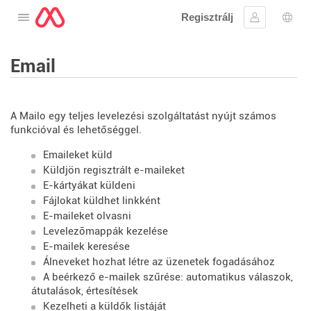
Regisztrálj
Nyissa meg a menüt
Bejelentke
Nyel
Email
A Mailo egy teljes levelezési szolgáltatást nyújt számos
funkcióval és lehetőséggel.
Emaileket küld
Küldjön regisztrált e-maileket
E-kártyákat küldeni
Fájlokat küldhet linkként
E-maileket olvasni
Levelezõmappák kezelése
E-mailek keresése
Álneveket hozhat létre az üzenetek fogadásához
A beérkező e-mailek szűrése: automatikus válaszok,
átutalások, értesítések
Kezelheti a küldők listáját