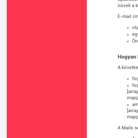
növeli a 
E-mail cí
ol
eg
Ön
Hogyan k
A követke
fo
fo
[arra
mapp
am
[arra
mappá
A Mailo s