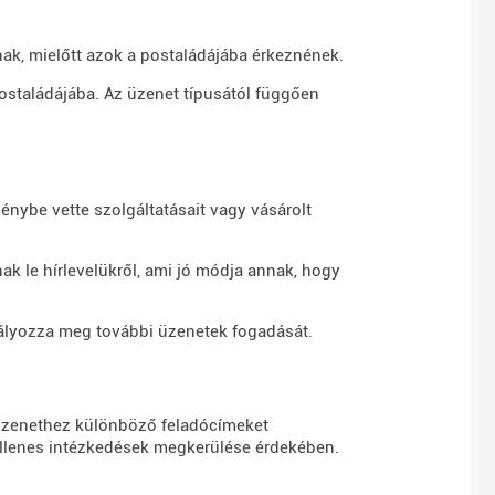
ak, mielőtt azok a postaládájába érkeznének.
ostaládájába. Az üzenet típusától függően
énybe vette szolgáltatásait vagy vásárolt
ak le hírlevelükről, ami jó módja annak, hogy
ályozza meg további üzenetek fogadását.
üzenethez különböző feladócímeket
-ellenes intézkedések megkerülése érdekében.