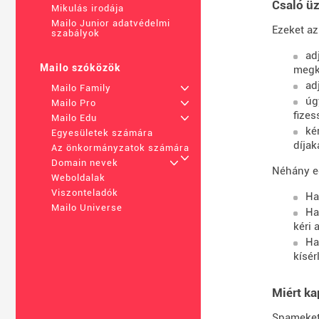
Csaló ü
Mikulás irodája
Mailo Junior adatvédelmi
Ezeket az
szabályok
ad
Mailo szóközök
megk
ad
Mailo Family
+
úg
Mailo Pro
+
fizes
Mailo Edu
+
ké
Egyesületek számára
díjak
Az önkormányzatok számára
+
Domain nevek
+
Néhány eg
Weboldalak
Viszonteladók
Ha
Mailo Universe
Ha
kéri 
Ha
kísérl
Miért k
Spameket 