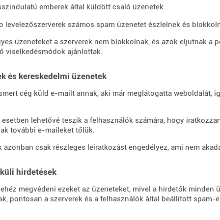
sszindulatú emberek által küldött csaló üzenetek
lo levelezőszerverek számos spam üzenetet észlelnek és blokkoln
yes üzeneteket a szerverek nem blokkolnak, és azok eljutnak a p
ő viselkedésmódok ajánlottak.
ek és kereskedelmi üzenetek
mert cég küld e-mailt annak, aki már meglátogatta weboldalát, ig
 esetben lehetővé teszik a felhasználók számára, hogy iratkozzan
ak további e-maileket tőlük.
 azonban csak részleges leiratkozást engedélyez, ami nem akad
lküli hirdetések
ehéz megvédeni ezeket az üzeneteket, mivel a hirdetők minden 
k, pontosan a szerverek és a felhasználók által beállított spam