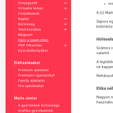
Címjegyzék
+
ro
Virtuális lemez
+
A (z) Mai
Fotóalbumok
Naptár
+
Sajnos eg
Biztonság
+
különböz
Testreszabás
+
Megoszt
Hírlevel
Harc a spam ellen
PGP titkosítás
+
Számos is
Gyorsbillentyűket
valamit.
A legtöbb
Előfizetéseket
ne kapjan
Premium ajánlatot
Néhányuk
Premium+ ajánlatokat
Family ajánlatot
Pro ajánlatokat
Etika né
Nagyon n
Mailo Junior
használna
A gyermekek biztonsága
Grafika gyerekeknek