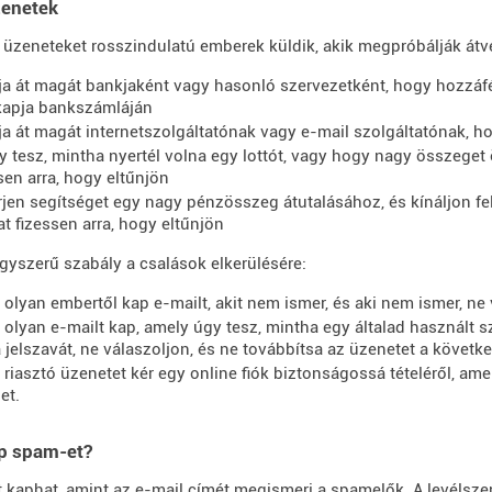
zenetek
 üzeneteket rosszindulatú emberek küldik, akik megpróbálják átv
ja át magát bankjaként vagy hasonló szervezetként, hogy hozzáfér
apja bankszámláján
ja át magát internetszolgáltatónak vagy e-mail szolgáltatónak, h
y tesz, mintha nyertél volna egy lottót, vagy hogy nagy összeget ö
sen arra, hogy eltűnjön
rjen segítséget egy nagy pénzösszeg átutalásához, és kínáljon fel
at fizessen arra, hogy eltűnjön
yszerű szabály a csalások elkerülésére:
 olyan embertől kap e-mailt, akit nem ismer, és aki nem ismer, ne 
 olyan e-mailt kap, amely úgy tesz, mintha egy általad használt 
a jelszavát, ne válaszoljon, és ne továbbítsa az üzenetet a követk
 riasztó üzenetet kér egy online fiók biztonságossá tételéről, am
et.
ap spam-et?
kaphat, amint az e-mail címét megismeri a spamelők. A levélszem