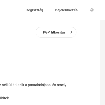
Regisztrálj
Bejelentkezés
Nyelv k
PGP titkosítás
 nélkül érkezik a postaládájába, és amely
üldtek