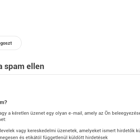
goszt
a spam ellen
am?
gy a kéretlen üzenet egy olyan e-mail, amely az Ön beleegyezése
het:
rlevelek vagy kereskedelmi üzenetek, amelyeket ismert hirdetők k
megesen és etikától függetlenül küldött hirdetések