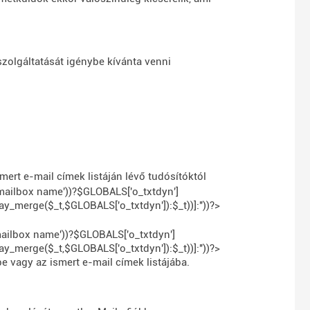
zolgáltatását igénybe kívánta venni
ert e-mail címek listáján lévő tudósítóktól
/mailbox name'))?$GLOBALS['o_txtdyn']
y_merge($_t,$GLOBALS['o_txtdyn']):$_t))]:''))?>
mailbox name'))?$GLOBALS['o_txtdyn']
y_merge($_t,$GLOBALS['o_txtdyn']):$_t))]:''))?>
e vagy az ismert e-mail címek listájába.