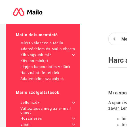
Mailo dokumentáció
Me
Miért válassza a Mailo
Adatvédelem és Mailo charta
Kik vagyunk mi?
+
Harc 
Kövess minket
Lépjen kapcsolatba velünk
Használati feltételek
Adatvédelmi szabályok
Mi a sp
Mailo szolgáltatások
A spam va
Jellemzők
+
zavar. Le
Változtassa meg az e-mail
címét
hí
Hozzáférés
+
tö
Email
+