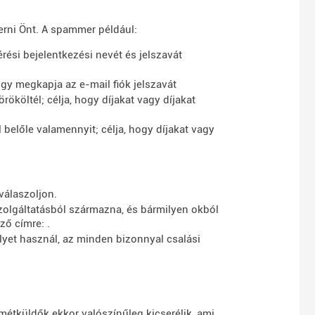
erni Önt. A spammer például:
ési bejelentkezési nevét és jelszavát
ogy megkapja az e-mail fiók jelszavát
rököltél; célja, hogy díjakat vagy díjakat
 belőle valamennyit; célja, hogy díjakat vagy
válaszoljon.
szolgáltatásból származna, és bármilyen okból
ező címre:
.
elyet használ, az minden bizonnyal csalási
étküldők ekkor valószínűleg kicserélik, ami