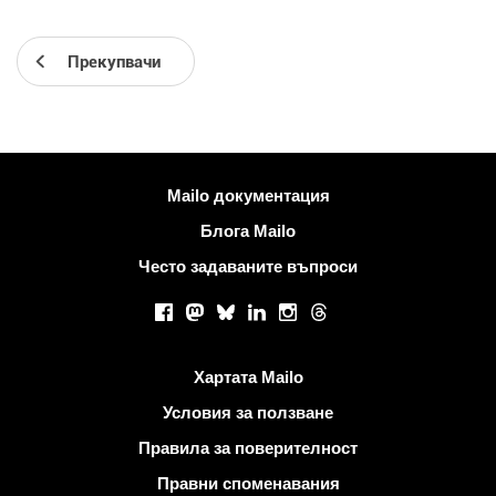
Прекупвачи
Повече информация
Mailo документация
Блога Mailo
Често задаваните въпроси
Социални мрежи
Facebook
Mastodon
Bluesky
LinkedIn
Instagram
Threads
Полезни връзки
Хартата Mailo
Условия за ползване
Правила за поверителност
Правни споменавания