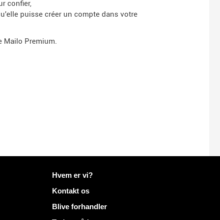
r confier,
u'elle puisse créer un compte dans votre
ce Mailo Premium.
Flere oplysninger på Mailo
Hvem er vi?
Kontakt os
Blive forhandler