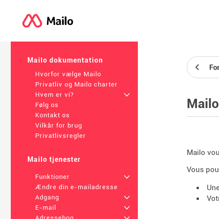
Mailo dokumentation
Fo
Hvorfor vælge Mailo
Privatliv og Mailo charter
Hvem er vi?
+
Mailo
Følg os
Kontakt os
Vilkår for brug
Privatlivsregler
Mailo vou
Mailo tjenester
Vous pouv
Funktioner
+
Une
Ændre din e-mailadresse
Adgang
+
Vot
E-mail
+
Adressebog
+