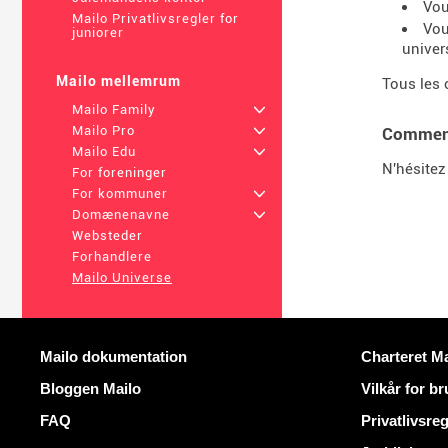
Vou
Mailo Privatlivsregler for
Vou
juniorer
univer
Mailo mellemrum
Tous les 
Mailo Family
+
Mailo Pro
+
Comment
Mailo Edu
+
N'hésitez
For foreninger
For kommuner
+
Domænenavne
+
Websteder
Forhandlere
Mailo Universe
Mere information
Nyttige links
Mailo dokumentation
Charteret Ma
Bloggen Mailo
Vilkår for b
FAQ
Privatlivsreg