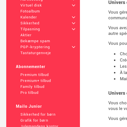
Univers 
Virtuel disk
+
Fotoalbum
Vous gére
Kalender
+
communa
Sikkerhed
+
Vous ave
Tilpasning
+
autre spéc
Aktier
Bekæmpe spam
Vous pouv
PGP-kryptering
+
Tastaturgenveje
Cho
Cré
Les
Abonnementer
À l
Premium tilbud
Mai
Premium+ tilbud
Family tilbud
Univers 
Pro tilbud
Vous choi
Mailo Junior
vous le v
Sikkerhed for børn
Vous gére
Grafik for børn
Julemandens kontor