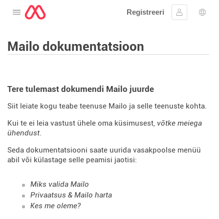
Registreeri
Avage menüü
Logi sisse
Keel
Mailo dokumentatsioon
Tere tulemast dokumendi Mailo juurde
Siit leiate kogu teabe teenuse Mailo ja selle teenuste kohta.
Kui te ei leia vastust ühele oma küsimusest,
võtke meiega
ühendust
.
Seda dokumentatsiooni saate uurida vasakpoolse menüü
abil või külastage selle peamisi jaotisi:
Miks valida Mailo
Privaatsus & Mailo harta
Kes me oleme?