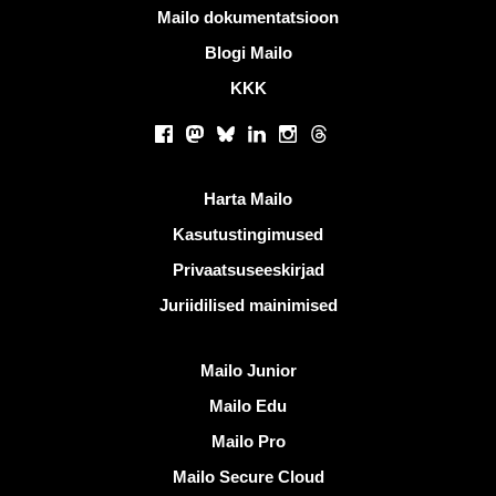
Rohkem informatsiooni
Mailo dokumentatsioon
Blogi Mailo
KKK
Sotsiaalsed võrgustikud
Facebook
Mastodon
Bluesky
LinkedIn
Instagram
Threads
Kasulikud lingid
Harta Mailo
Kasutustingimused
Privaatsuseeskirjad
Juriidilised mainimised
Avastama Mailo
Mailo Junior
Mailo Edu
Mailo Pro
Mailo Secure Cloud