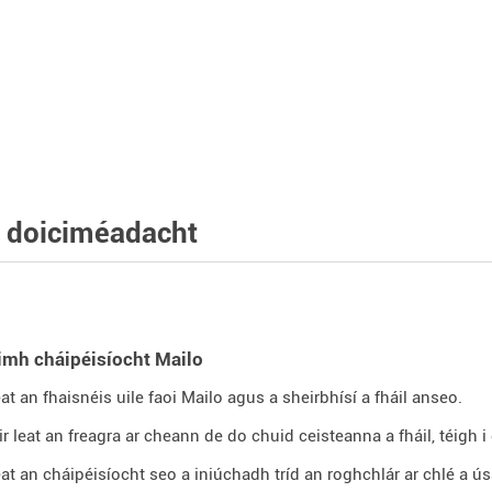
 doiciméadacht
oimh cháipéisíocht Mailo
leat an fhaisnéis uile faoi Mailo agus a sheirbhísí a fháil anseo.
ir leat an freagra ar cheann de do chuid ceisteanna a fháil, téigh 
 leat an cháipéisíocht seo a iniúchadh tríd an roghchlár ar chlé a ú