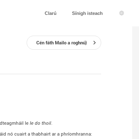
Clarú
Sínigh isteach
Roghnú
Cén fáth Mailo a roghnú}
i dteagmháil le
le do thoil
.
sáid nó cuairt a thabhairt ar a phríomhranna: