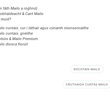
n fáth Mailo a roghnú}
íobháideacht & Cairt Mailo
 muid?
ilo cuntais: cur i láthair agus cúnamh mionsonraithe
ilo cuntais: gnéithe
ntiúis & Mailo Premium
ilo diosca fíorúil
ROCHTAIN MAILO
CRUTHAIGH CUNTAS MAILO