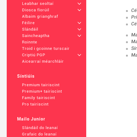
Leabhar seoltaí
+
Cé
Diosca fíorúil
+
Albaim grianghraf
Pr
Féilire
+
Cé
Slándáil
+
Ma
Saincheaptha
+
Ma
Roinnte
Sí
Troid i gcoinne turscair
Ma
Criptiú PGP
+
Aicearraí méarchláir
Síntiúis
Premium tairiscint
Premium+ tairiscint
Family tairiscint
Pro tairiscint
Mailo Junior
Slándáil do leanaí
Grafaic do leanaí