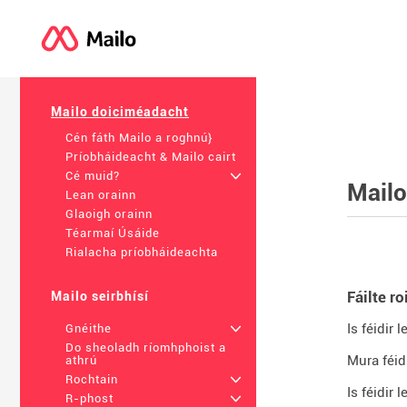
Mailo doiciméadacht
Cén fáth Mailo a roghnú}
Príobháideacht & Mailo cairt
Cé muid?
+
Mailo
Lean orainn
Glaoigh orainn
Téarmaí Úsáide
Rialacha príobháideachta
Fáilte r
Mailo seirbhísí
Is féidir 
Gnéithe
+
Do sheoladh ríomhphoist a
Mura féid
athrú
Rochtain
+
Is féidir
R-phost
+