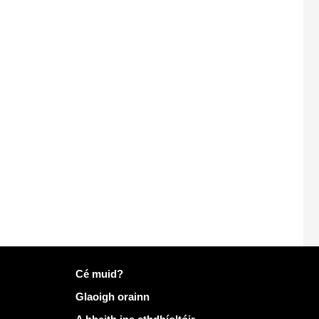
Tuilleadh eolais ar Mailo
Cé muid?
Glaoigh orainn