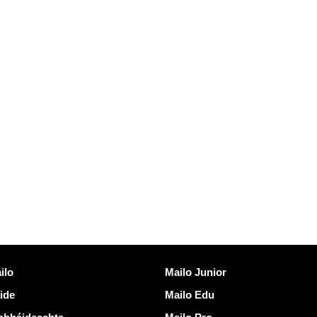
eacha
Faigh amach Mailo
ilo
Mailo Junior
ide
Mailo Edu