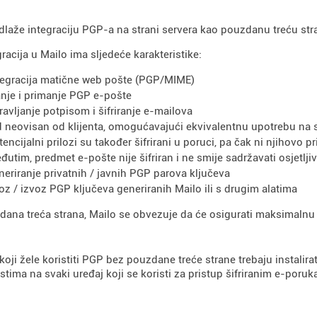
dlaže integraciju PGP-a na strani servera kao pouzdanu treću str
racija u Mailo ima sljedeće karakteristike:
tegracija matične web pošte (PGP/MIME)
anje i primanje PGP e-pošte
ravljanje potpisom i šifriranje e-mailova
d neovisan od klijenta, omogućavajući ekvivalentnu upotrebu na 
tencijalni prilozi su također šifrirani u poruci, pa čak ni njihovo pr
đutim, predmet e-pošte nije šifriran i ne smije sadržavati osjetlji
neriranje privatnih / javnih PGP parova ključeva
oz / izvoz PGP ključeva generiranih Mailo ili s drugim alatima
ana treća strana, Mailo se obvezuje da će osigurati maksimalnu 
 koji žele koristiti PGP bez pouzdane treće strane trebaju instalira
ima na svaki uređaj koji se koristi za pristup šifriranim e-poru