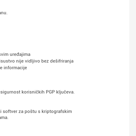
anu.
svim uređajima
isustvo nije vidljivo bez dešifriranja
ve informacije
sigurnost korisničkih PGP ključeva.
ti softver za poštu s kriptografskim
kama.