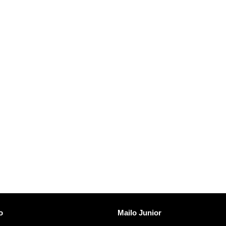
vi
Otkrijte Mailo
o
Mailo Junior