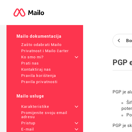
Mailo dokumentacija
Bo
Zašto odabrati Mailo
Privatnost i Mailo čarter
Ko smo mi?
+
PGP e
Prati nas
Kontaktiraj nas
Pravila korištenja
Pravila privatnosti
PGP je al
Mailo usluge
Ši
Karakteristike
+
poten
Promijenite svoju email
Po
adresu
Pristup
+
PGP je sk
E-mail
+