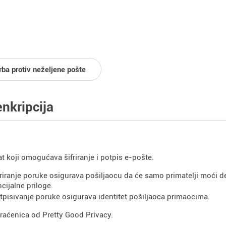
rba protiv neželjene pošte
nkripcija
at koji omogućava šifriranje i potpis e-pošte.
friranje poruke osigurava pošiljaocu da će samo primatelji moći deši
cijalne priloge.
tpisivanje poruke osigurava identitet pošiljaoca primaocima.
raćenica od Pretty Good Privacy.