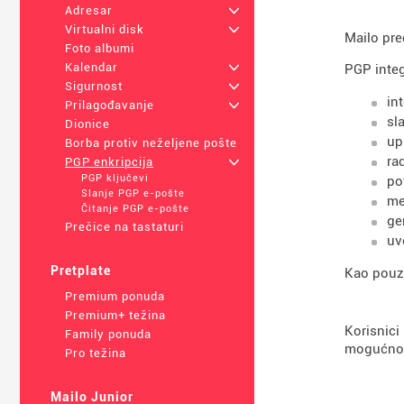
Adresar
+
Virtualni disk
+
Mailo pre
Foto albumi
Kalendar
+
PGP integ
Sigurnost
+
in
Prilagođavanje
+
sl
Dionice
up
Borba protiv neželjene pošte
ra
PGP enkripcija
+
PGP ključevi
po
Slanje PGP e-pošte
me
Čitanje PGP e-pošte
ge
Prečice na tastaturi
uv
Pretplate
Kao pouzd
Premium ponuda
Premium+ težina
Korisnici
Family ponuda
mogućnost
Pro težina
Mailo Junior