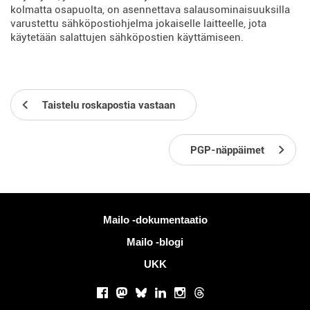
kolmatta osapuolta, on asennettava salausominaisuuksilla
varustettu sähköpostiohjelma jokaiselle laitteelle, jota
käytetään salattujen sähköpostien käyttämiseen.
Taistelu roskapostia vastaan
PGP-näppäimet
Lisää tietoa
Mailo -dokumentaatio
Mailo -blogi
UKK
Sosiaaliset verkostot
Facebook
Mastodon
Bluesky
LinkedIn
Instagram
Threads