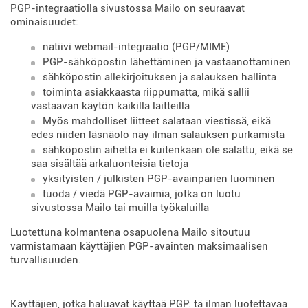
PGP-integraatiolla sivustossa Mailo on seuraavat
ominaisuudet:
natiivi webmail-integraatio (PGP/MIME)
PGP-sähköpostin lähettäminen ja vastaanottaminen
sähköpostin allekirjoituksen ja salauksen hallinta
toiminta asiakkaasta riippumatta, mikä sallii
vastaavan käytön kaikilla laitteilla
Myös mahdolliset liitteet salataan viestissä, eikä
edes niiden läsnäolo näy ilman salauksen purkamista
sähköpostin aihetta ei kuitenkaan ole salattu, eikä se
saa sisältää arkaluonteisia tietoja
yksityisten / julkisten PGP-avainparien luominen
tuoda / viedä PGP-avaimia, jotka on luotu
sivustossa Mailo tai muilla työkaluilla
Luotettuna kolmantena osapuolena Mailo sitoutuu
varmistamaan käyttäjien PGP-avainten maksimaalisen
turvallisuuden.
Käyttäjien, jotka haluavat käyttää PGP: tä ilman luotettavaa