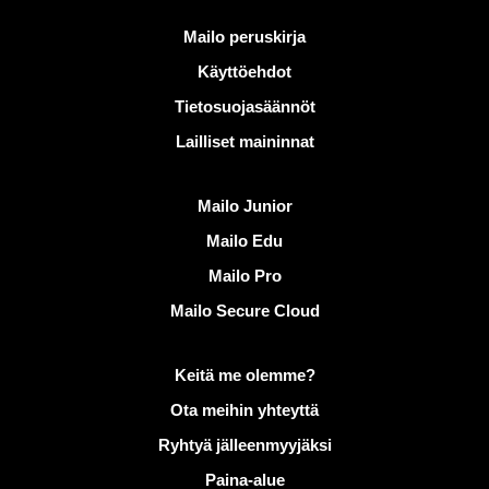
Hyödyllisiä linkkejä
Mailo peruskirja
Käyttöehdot
Tietosuojasäännöt
Lailliset maininnat
Löydä Mailo
Mailo Junior
Mailo Edu
Mailo Pro
Mailo Secure Cloud
Lisätietoja aiheesta Mailo
Keitä me olemme?
Ota meihin yhteyttä
Ryhtyä jälleenmyyjäksi
Paina-alue