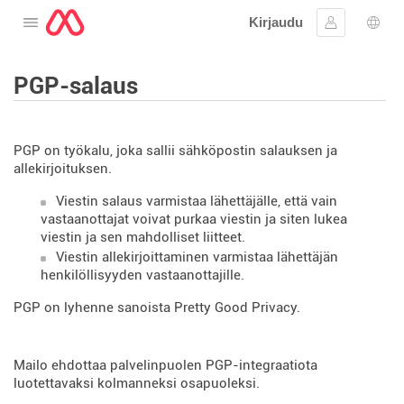
Kirjaudu
Avaa valikko
Kirjaudu si
Kiele
PGP-salaus
PGP on työkalu, joka sallii sähköpostin salauksen ja
allekirjoituksen.
Viestin salaus varmistaa lähettäjälle, että vain
vastaanottajat voivat purkaa viestin ja siten lukea
viestin ja sen mahdolliset liitteet.
Viestin allekirjoittaminen varmistaa lähettäjän
henkilöllisyyden vastaanottajille.
PGP on lyhenne sanoista Pretty Good Privacy.
Mailo ehdottaa palvelinpuolen PGP-integraatiota
luotettavaksi kolmanneksi osapuoleksi.