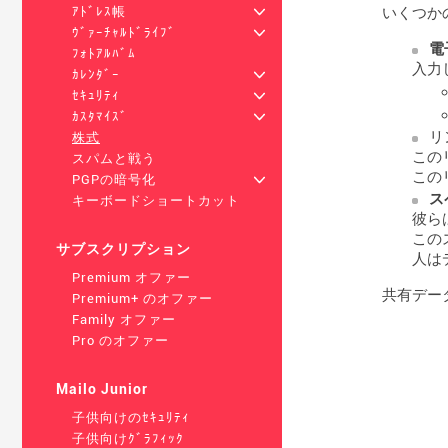
いくつか
ｱﾄﾞﾚｽ帳
+
ｳﾞｧｰﾁｬﾙﾄﾞﾗｲﾌﾞ
+
電
ﾌｫﾄｱﾙﾊﾞﾑ
入力
ｶﾚﾝﾀﾞｰ
+
ｾｷｭﾘﾃｨ
+
ｶｽﾀﾏｲｽﾞ
+
リ
株式
この
スパムと戦う
この
PGPの暗号化
+
ス
キーボードショートカット
彼ら
この
サブスクリプション
人は
Premium オファー
共有デー
Premium+ のオファー
Family オファー
Pro のオファー
Mailo Junior
子供向けのｾｷｭﾘﾃｨ
子供向けｸﾞﾗﾌｨｯｸ