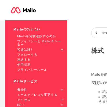
Mailoｲﾝﾌｫﾒｰｼｮﾝ
ｷｰ
Mailoを何故選択するのか
プライバシーと Mailo チャー
ター
株式
私達は誰?
+
フォローする
連絡する
使用状況
プライバシールール
Mail
Mailoサービス
2種類の
機能性
+
読
メールアドレスを変更する
読
アクセス
+
きま
Eﾒｰﾙ
+