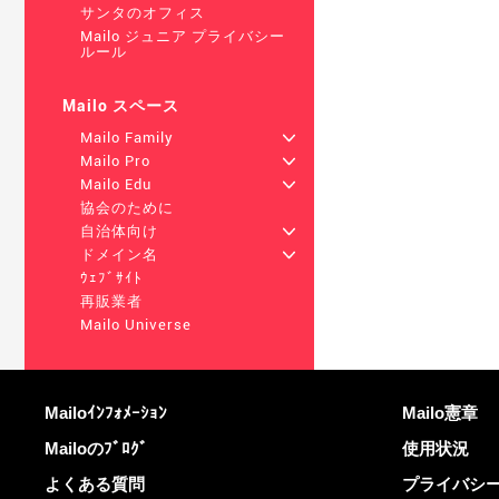
サンタのオフィス
Mailo ジュニア プライバシー
ルール
Mailo スペース
Mailo Family
+
Mailo Pro
+
Mailo Edu
+
協会のために
自治体向け
+
ドメイン名
+
ｳｪﾌﾞｻｲﾄ
再販業者
Mailo Universe
詳しくは
役立つリンク
Mailoｲﾝﾌｫﾒｰｼｮﾝ
Mailo憲章
Mailoのﾌﾞﾛｸﾞ
使用状況
よくある質問
プライバシ