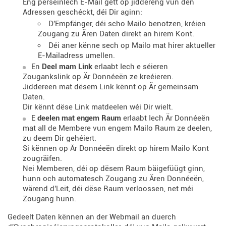
Eng perséinlech E-Mail gëtt op jiddereng vun den
Adressen geschéckt, déi Dir aginn:
D'Empfänger, déi scho Mailo benotzen, kréien
Zougang zu Ären Daten direkt an hirem Kont.
Déi aner kënne sech op Mailo mat hirer aktueller
E-Mailadress umellen.
En
Deel mam Link
erlaabt Iech e séieren
Zougankslink op Är Donnéeën ze kreéieren.
Jiddereen mat dësem Link kënnt op Är gemeinsam
Daten.
Dir kënnt dëse Link matdeelen wéi Dir wielt.
E
deelen mat engem Raum
erlaabt Iech Är Donnéeën
mat all de Membere vun engem Mailo Raum ze deelen,
zu deem Dir gehéiert.
Si kënnen op Är Donnéeën direkt op hirem Mailo Kont
zougräifen.
Nei Memberen, déi op dësem Raum bäigefüügt ginn,
hunn och automatesch Zougang zu Ären Donnéeën,
wärend d'Leit, déi dëse Raum verloossen, net méi
Zougang hunn.
Gedeelt Daten kënnen an der Webmail an duerch