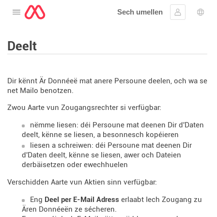
Sech umellen
Oppen de Menü
Umellen
Spro
Deelt
Dir kënnt Är Donnéeë mat anere Persoune deelen, och wa se
net Mailo benotzen.
Zwou Aarte vun Zougangsrechter si verfügbar:
nëmme liesen: déi Persoune mat deenen Dir d'Daten
deelt, kënne se liesen, a besonnesch kopéieren
liesen a schreiwen: déi Persoune mat deenen Dir
d'Daten deelt, kënne se liesen, awer och Dateien
derbäisetzen oder ewechhuelen
Verschidden Aarte vun Aktien sinn verfügbar:
Eng
Deel per E-Mail Adress
erlaabt Iech Zougang zu
Ären Donnéeën ze sécheren.