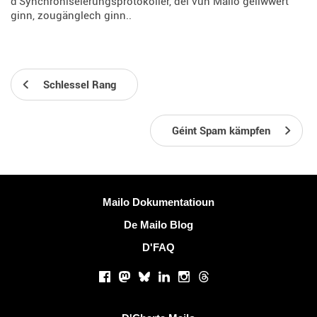
d'Synchroniséierungsprotokoller, déi vun Mailo geliwwert
ginn, zougänglech ginn..
Schlessel Rang
Géint Spam kämpfen
Méi Informatiounen
Mailo Dokumentatioun
De Mailo Blog
D'FAQ
Sozialen Netzwierker
Facebook
Mastodon
Bluesky
LinkedIn
Instagram
Threads
Nëtzlech Linken