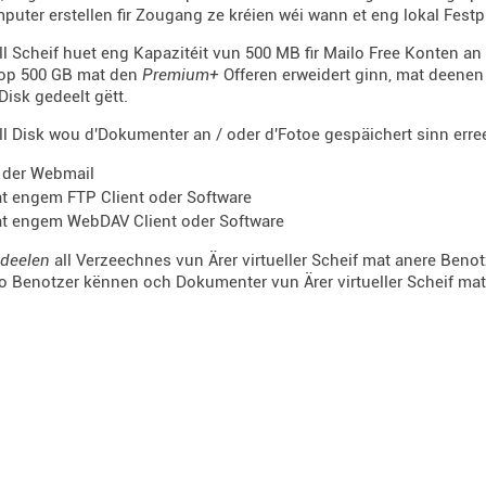
uter erstellen fir Zougang ze kréien wéi wann et eng lokal Festpl
ell Scheif huet eng Kapazitéit vun 500 MB fir Mailo Free Konten an 
 op 500 GB mat den
Premium+
Offeren erweidert ginn, mat deenen 
 Disk gedeelt gëtt.
ell Disk wou d'Dokumenter an / oder d'Fotoe gespäichert sinn erre
 der Webmail
t engem FTP Client oder Software
t engem WebDAV Client oder Software
deelen
all Verzeechnes vun Ärer virtueller Scheif mat anere Beno
lo Benotzer kënnen och
Dokumenter vun Ärer virtueller Scheif mat