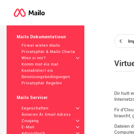
Mailo Dokumentatioun
Im
Firwat wielen Mailo
Privatsphär & Mailo Charta
Wien si mir?
+
Virtue
Komm mat éis mat
Kontaktéiert eis
Benotzungsbedingungen
Privatsphär Regelen
Dir hutt 
Mailo Servicer
Internetz
Eegeschaften
+
Fir d'Clo
Änneren Är Email Adress
braucht, 
Zougang
+
Dateien d
E-Mail
+
Computer,
Adressbuch
+