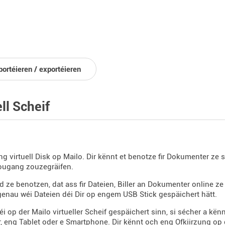
portéieren / exportéieren
ll Scheif
eng virtuell Disk op Mailo. Dir kënnt et benotze fir Dokumenter z
ougang zouzegräifen.
ud ze benotzen, dat ass fir Dateien, Biller an Dokumenter online z
genau wéi Dateien déi Dir op engem USB Stick gespäichert hätt.
éi op der Mailo virtueller Scheif gespäichert sinn, si sécher a kë
 eng Tablet oder e Smartphone. Dir kënnt och eng Ofkiirzung op 