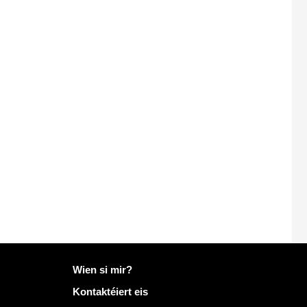
Méi Info op Mailo
Wien si mir?
Kontaktéiert eis