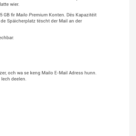
atte wier.
5 GB fir
Mailo Premium
Konten. Dës Kapazitéit
de Späicherplatz tëscht der Mail an der
echbar:
tzer, och wa se keng Mailo E-Mail Adress hunn.
 Iech deelen.