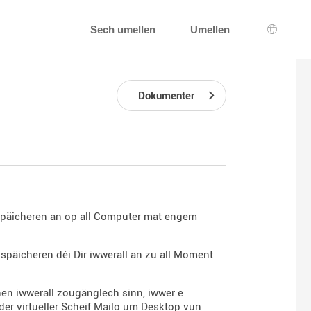
Sech umellen
Umellen
Sprooc
Dokumenter
e späicheren an op all Computer mat engem
e späicheren déi Dir iwwerall an zu all Moment
nnen iwwerall zougänglech sinn, iwwer e
der virtueller Scheif Mailo um Desktop vun