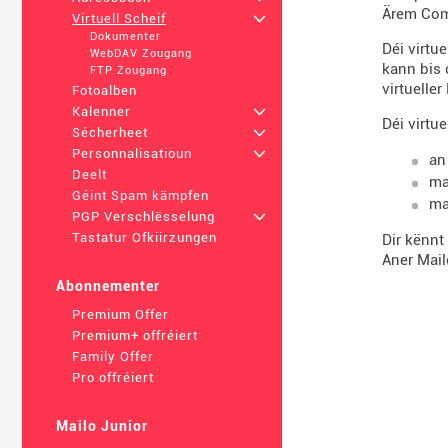
Ärem Comp
Virtuell Scheif
+
Dokumenter
Déi virtu
WebDAV Zougang
kann bis
FTP Zougang
virtueller
Fotoalben
Kalenner
+
Déi virtu
Sécherheet
+
Personnalisatioun
+
an
Deelt
ma
Géint Spam kämpfen
ma
PGP Verschlësselung
+
Tastatur Ofkiirzungen
Dir kënnt
Aner Mai
Abonnementer
Premium Offer
Premium+ offréiert
Family Offer
Pro offréiert
Mailo Junior