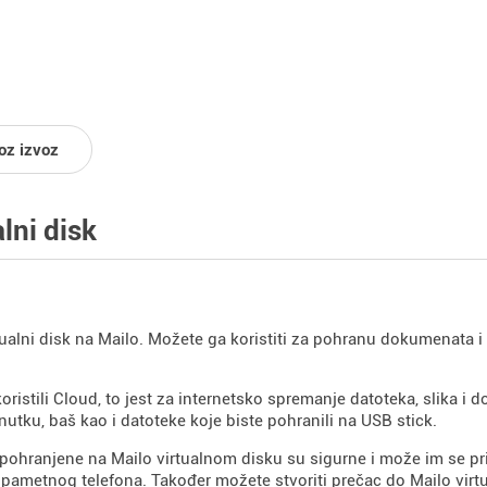
oz izvoz
alni disk
tualni disk na Mailo. Možete ga koristiti za pohranu dokumenata i
koristili Cloud, to jest za internetsko spremanje datoteka, slika i 
nutku, baš kao i datoteke koje biste pohranili na USB stick.
pohranjene na Mailo virtualnom disku su sigurne i može im se pris
li pametnog telefona. Također možete stvoriti prečac do Mailo vir