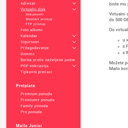
Adresar
+
biste mu p
Virtualni disk
+
Virtualni
Dokumenti
do 500 G
WebDAV pristup
FTP pristup
Do virtua
Foto albumi
Kalendar
+
u 
Sigurnost
+
s 
Prilagođavanje
+
s 
Dionice
Borba protiv neželjene pošte
Možete
p
PGP enkripcija
+
Mailo kor
Tipkovni prečaci
Pretplate
Premium ponuda
Premium+ ponuda
Family ponuda
Pro ponuda
Mailo Junior