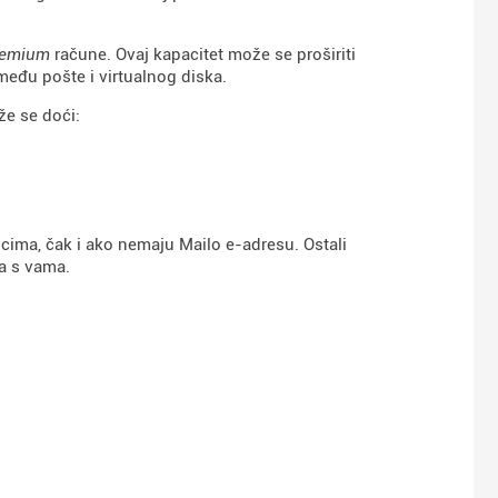
remium
račune. Ovaj kapacitet može se proširiti
među pošte i virtualnog diska.
že se doći:
nicima, čak i ako nemaju Mailo e-adresu. Ostali
a s vama.