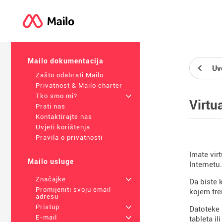
Mailo dokumentacija
Uv
Zašto odabrati Mailo
Privatnost & Mailo charter
Tko smo mi?
+
Virtu
Prati nas
Kontaktirajte nas
Uvjeti korištenja
Pravila o privatnosti
Imate vir
Mailo usluge
Internetu.
Značajke
+
Da biste 
Promijeniti svoju email
kojem tre
adresu
Pristup
+
Datoteke 
E-mail
+
tableta i