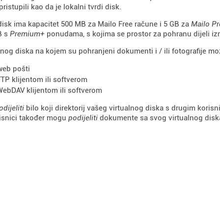
ristupili kao da je lokalni tvrdi disk.
 disk ima kapacitet 500 MB za Mailo Free račune i 5 GB za
Mailo P
B s
Premium+
ponudama, s kojima se prostor za pohranu dijeli iz
lnog diska na kojem su pohranjeni dokumenti i / ili fotografije mo
web pošti
FTP klijentom ili softverom
WebDAV klijentom ili softverom
odijeliti
bilo koji direktorij vašeg virtualnog diska s drugim koris
isnici također mogu
podijeliti
dokumente sa svog virtualnog disk