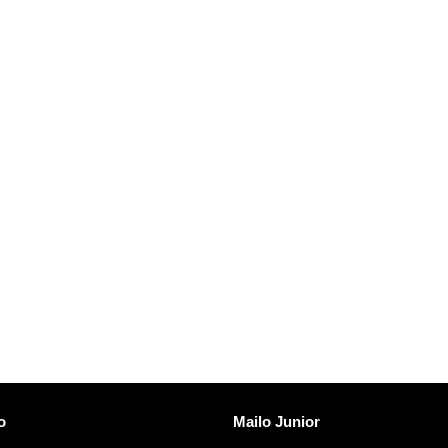
vi
Otkrijte Mailo
o
Mailo Junior