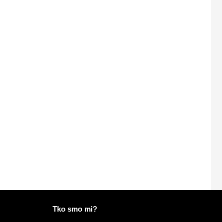
Više informacija na Mailo
Tko smo mi?