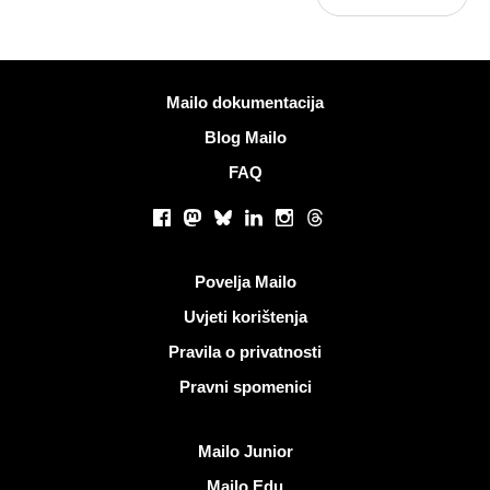
Više informacija
Mailo dokumentacija
Blog Mailo
FAQ
Društvene mreže
Facebook
Mastodon
Bluesky
LinkedIn
Instagram
Threads
Korisni linkovi
Povelja Mailo
Uvjeti korištenja
Pravila o privatnosti
Pravni spomenici
Otkrijte Mailo
Mailo Junior
Mailo Edu