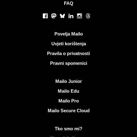
FAQ
Društvene mreže
Facebook
Mastodon
Bluesky
LinkedIn
Instagram
Threads
Korisni linkovi
Povelja Mailo
Uvjeti korištenja
Pravila o privatnosti
Pravni spomenici
Otkrijte Mailo
Mailo Junior
Mailo Edu
Mailo Pro
Mailo Secure Cloud
Više informacija na Mailo
Tko smo mi?