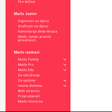
Pro težina
Mailo Junior
Sigurnost za djecu
Grafizam za djecu
Kancelarija deda Mraza
Mailo Junior pravila
privatnosti
Mailo razmaci
Mailo Family
+
Mailo Pro
+
Mailo Edu
+
Za udruženja
Za opštine
+
Imena domena
+
Web stranice
Preprodavači
Mailo Universe