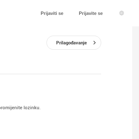
Prijaviti se
Prijavite se
Izbor je
Prilagođavanje
romijenite lozinku.