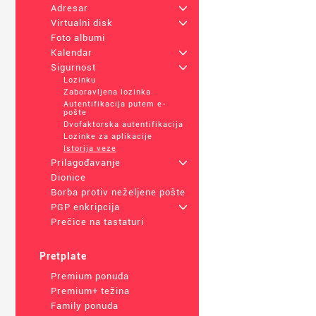
Adresar
+
Virtualni disk
+
Foto albumi
Kalendar
+
Sigurnost
+
Lozinku
Zaboravljena lozinka
Autentifikacija putem e-
pošte
Dvofaktorska autentifikacija
Lozinke za aplikacije
Istorija veze
Prilagođavanje
+
Dionice
Borba protiv neželjene pošte
PGP enkripcija
+
Prečice na tastaturi
Pretplate
Premium ponuda
Premium+ težina
Family ponuda