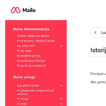
Mailo dokumentacija
Loz
Zašto odabrati Mailo
Privatnost i Mailo čarter
Ko smo mi?
+
Istori
Prati nas
Kontaktiraj nas
Pravila korištenja
Pravila privatnosti
Povijest 
Mailo usluge
Ako primi
Karakteristike
+
Promijenite svoju email
adresu
Pristup
+
E-mail
+