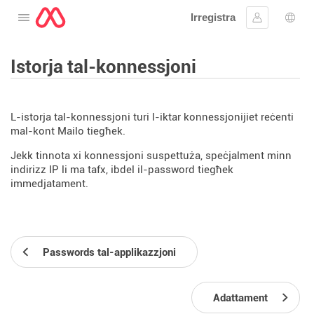
Irregistra
Tiftaħ il-menu
Sinjal
Għaż
Istorja tal-konnessjoni
L-istorja tal-konnessjoni turi l-iktar konnessjonijiet reċenti
mal-kont Mailo tiegħek.
Jekk tinnota xi konnessjoni suspettuża, speċjalment minn
indirizz IP li ma tafx, ibdel il-password tiegħek
immedjatament.
Passwords tal-applikazzjoni
Adattament