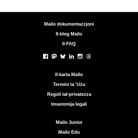
Iktar informazzjoni
Mailo dokumentazzjoni
Il-blog Mailo
Il-FAQ
Netwerks soċjali
Facebook
Mastodon
Bluesky
LinkedIn
Instagram
Threads
Links utli
Il-karta Mailo
Termini ta 'Użu
Regoli tal-privatezza
Imsemmija legali
Skopri Mailo
Mailo Junior
Mailo Edu