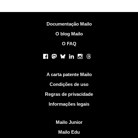
Mais Informações
Documentação Mailo
O blog Mailo
O FAQ
Redes sociais
Facebook
Mastodon
Bluesky
LinkedIn
Instagram
Threads
Links Úteis
A carta patente Mailo
Condições de uso
Regras de privacidade
Informações legais
Descobrir Mailo
Mailo Junior
Mailo Edu