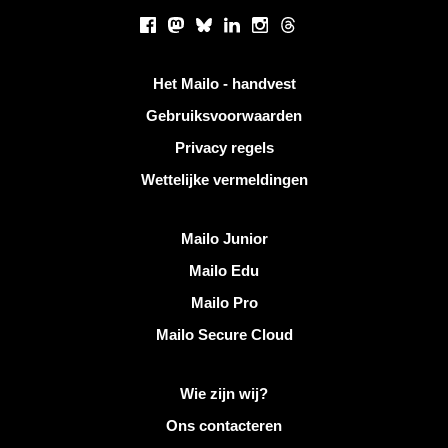
Sociale netwerken
Facebook
Mastodon
Bluesky
LinkedIn
Instagram
Threads
Handige links
Het Mailo - handvest
Gebruiksvoorwaarden
Privacy regels
Wettelijke vermeldingen
Ontdek Mailo
Mailo Junior
Mailo Edu
Mailo Pro
Mailo Secure Cloud
Meer informatie over Mailo
Wie zijn wij?
Ons contacteren