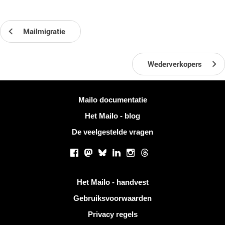
Mailmigratie
Wederverkopers
Meer informatie
Mailo documentatie
Het Mailo - blog
De veelgestelde vragen
Sociale netwerken
Facebook
Mastodon
Bluesky
LinkedIn
Instagram
Threads
Handige links
Het Mailo - handvest
Gebruiksvoorwaarden
Privacy regels