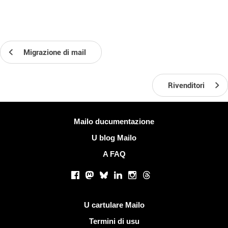
Migrazione di mail
Rivenditori
Più infurmazione
Mailo ducumentazione
U blog Mailo
A FAQ
Rete suciale
Facebook
Mastodon
Bluesky
LinkedIn
Instagram
Threads
Ligami utili
U cartulare Mailo
Termini di usu