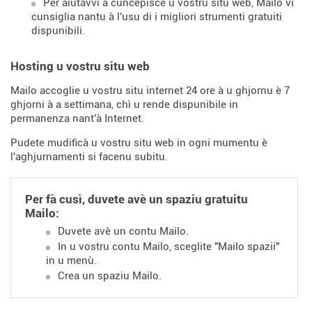
Per aiutavvi à cuncepisce u vostru situ web, Mailo vi
cunsiglia nantu à l'usu di i migliori strumenti gratuiti
dispunibili.
Hosting u vostru situ web
Mailo accoglie u vostru situ internet 24 ore à u ghjornu è 7
ghjorni à a settimana, chì u rende dispunibile in
permanenza nant'à Internet.
Pudete mudificà u vostru situ web in ogni mumentu è
l'aghjurnamenti si facenu subitu.
Per fà cusì, duvete avè un spaziu gratuitu
Mailo:
Duvete avè un contu Mailo.
In u vostru contu Mailo, sceglite "Mailo spazii"
in u menù.
Crea un spaziu Mailo.