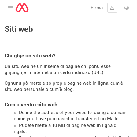
Firma
Apre u menu
Firmà lu
Sele
Siti web
Chì ghjè un situ web?
Un situ web hè un inseme di pagine chì ponu esse
ghjunghje in Internet à un certu indirizzu (URL).
Ognunu pò mette e so propie pagine web in ligna, cum'è
situ web persunale o cum'è blog.
Crea u vostru situ web
Define the address of your website, using a domain
name you have purchased or transferred on Mailo.
Pudete mette à 10 MB di pagine web in ligna di
rigalu.