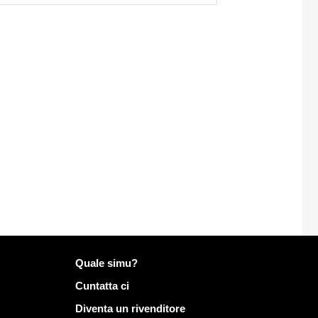
Più infurmazione nantu à Mailo
Quale simu?
Cuntatta ci
Diventa un rivenditore