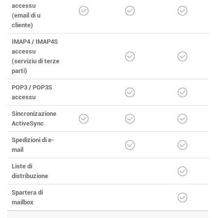
accessu
(email di u
cliente)
IMAP4 / IMAP4S
accessu
(serviziu di terze
parti)
POP3 / POP3S
accessu
Sincronizazione
ActiveSync
Spedizioni di e-
mail
Liste di
distribuzione
Spartera di
mailbox