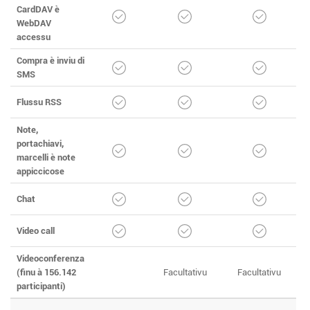
CardDAV è
WebDAV
accessu
Compra è inviu di
SMS
Flussu RSS
Note,
portachiavi,
marcelli è note
appiccicose
Chat
Video call
Videoconferenza
(finu à 156.142
Facultativu
Facultativu
participanti)