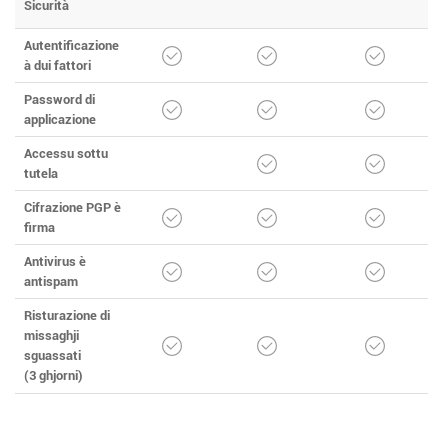
Sicurità
Autentificazione
à dui fattori
Password di
applicazione
Accessu sottu
tutela
Cifrazione PGP è
firma
Antivirus è
antispam
Risturazione di
missaghji
sguassati
(3 ghjorni)