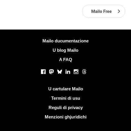
Mailo Free
Più infurmazione
Mailo ducumentazione
U blog Mailo
A FAQ
Rete suciale
Facebook
Mastodon
Bluesky
LinkedIn
Instagram
Threads
Ligami utili
U cartulare Mailo
Termini di usu
Reguli di privacy
Menzioni ghjuridichi