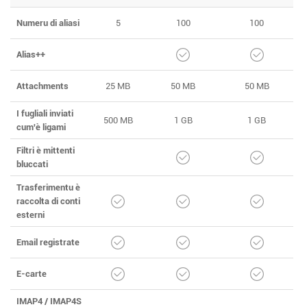
Numeru di aliasi
5
100
100
Alias++
Attachments
25 MB
50 MB
50 MB
I fugliali inviati
500 MB
1 GB
1 GB
cum'è ligami
Filtri è mittenti
bluccati
Trasferimentu è
raccolta di conti
esterni
Email registrate
E-carte
IMAP4 / IMAP4S