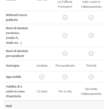
cù l'offerte
tutti i conti in
Premium+
l'abbonamentu
Webmail senza
publicità
Nomi di duminiu
esclusivu
(mailo.fr,
mailo.eu...)
Nomi di duminiu
persunalizati
Sustegnu
Limitatu
Persunalizatu
Priorità
App mobile
Validità di u
Secondu
contu in casu
12 mesi
Per a vita
l'abbonamentu
d'inattività
Mail