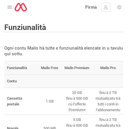
Firma
Apre u menu
Firmà lu
Sele
Funziunalità
Ogni contu Mailo hà tutte e funziunalità elencate in u tavulu
quì sottu.
Funziunalità
Mailo Free
Mailo Premium
Mailo Pro
Contu
20 GB
finu à 2 TB
Cassetta
finu à 500 GB
mutualizatu trà
1 GB
postale
cù l'offerte
tutti i conti in
Premium+
l'abbonamentu
5 GB
finu à 2 TB
finu à 500 GB
mutualizatu trà
Nuvola
500 MB