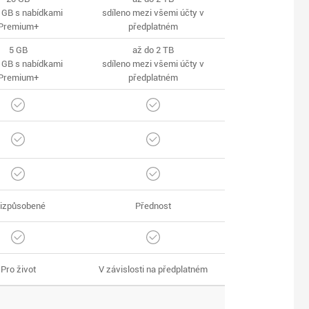
 GB s nabídkami
sdíleno mezi všemi účty v
Premium+
předplatném
5 GB
až do 2 TB
 GB s nabídkami
sdíleno mezi všemi účty v
Premium+
předplatném
izpůsobené
Přednost
Pro život
V závislosti na předplatném