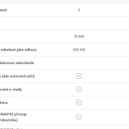
iasů
5
25 MB
 odeslané jako odkazy
500 MB
 blokovaní odesílatelé
 sběr externích účtů
ované e-maily
dnice
 IMAP4S přístup
 zákazníka)