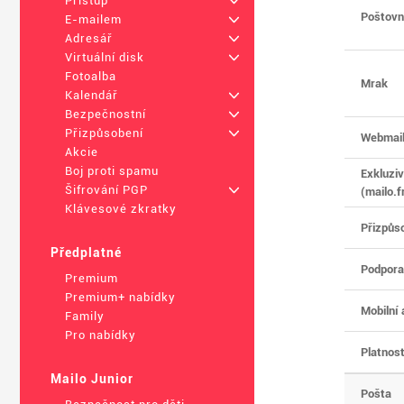
Přístup
+
Poštovn
E-mailem
+
Adresář
+
Virtuální disk
+
Fotoalba
Mrak
Kalendář
+
Bezpečnostní
+
Přizpůsobení
+
Webmail
Akcie
Boj proti spamu
Exkluzi
Šifrování PGP
+
(mailo.fr
Klávesové zkratky
Přizpůs
Předplatné
Podpora
Premium
Premium+ nabídky
Mobilní 
Family
Pro nabídky
Platnost
Mailo Junior
Pošta