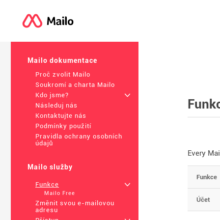
Mailo dokumentace
Proč zvolit Mailo
Soukromí a charta Mailo
Kdo jsme?
+
Funk
Následuj nás
Kontaktujte nás
Podmínky použití
Pravidla ochrany osobních
údajů
Every Mai
Mailo služby
Funkce
Funkce
+
Mailo Free
Účet
Změnit svou e-mailovou
adresu