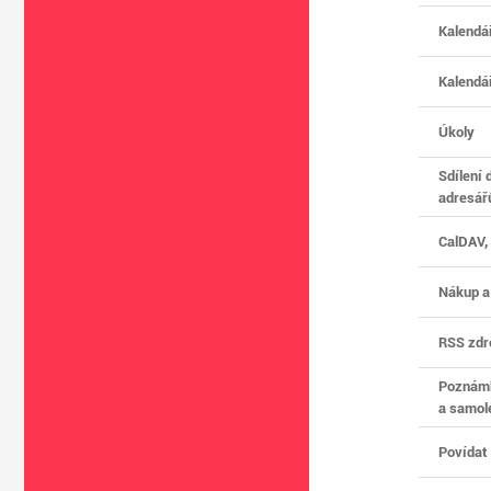
Kalendá
Kalendář
Úkoly
Sdílení
adresář
CalDAV,
Nákup a
RSS zdr
Poznámk
a samol
Povídat 