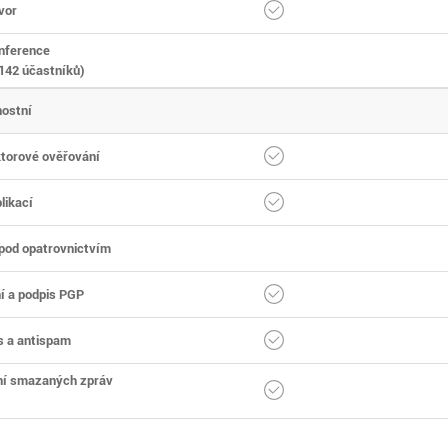
vor
nference
 142 účastníků)
ostní
torové ověřování
likací
 pod opatrovnictvím
í a podpis PGP
s a antispam
í smazaných zpráv