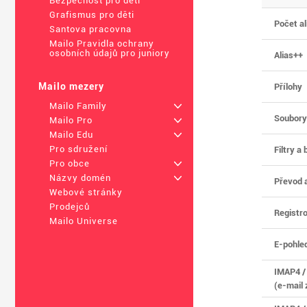
Bezpečnost pro děti
Grafismus pro děti
Počet al
Santova pracovna
Mailo Pravidla ochrany
osobních údajů pro juniory
Alias++
Mailo mezery
Přílohy
Mailo Family
+
Soubory
Mailo Pro
+
Mailo Edu
+
Pro sdružení
Filtry a
Pro obce
+
Názvy domén
+
Převod a
Webové stránky
Prodejců
Registr
Mailo Universe
E-pohle
IMAP4 /
(e-mail