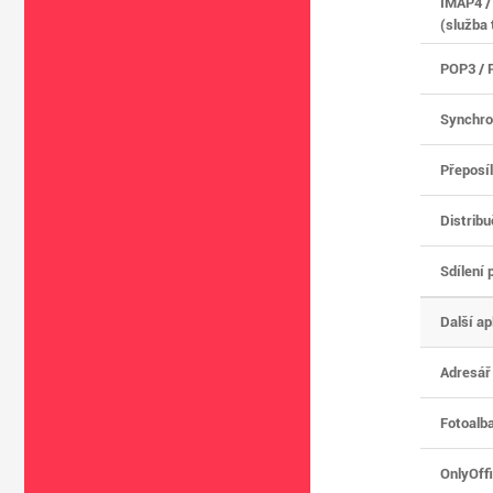
IMAP4 /
(služba 
POP3 / 
Synchro
Přeposíl
Distrib
Sdílení
Další ap
Adresář
Fotoalb
OnlyOffi