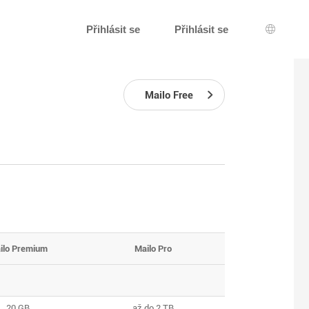
Přihlásit se
Přihlásit se
Výběr j
Mailo Free
ilo Premium
Mailo Pro
20 GB
až do 2 TB