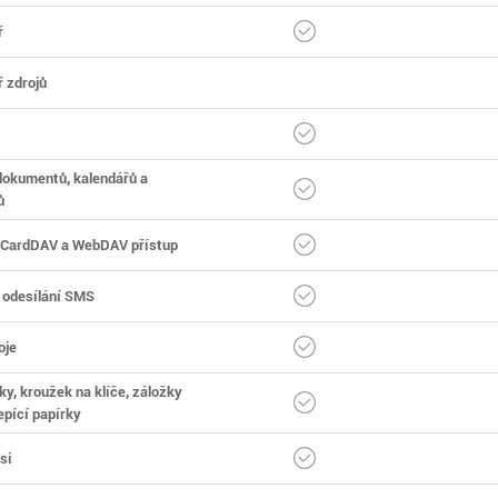
ř
 zdrojů
 dokumentů, kalendářů a
ů
 CardDAV a WebDAV přístup
 odesílání SMS
oje
y, kroužek na klíče, záložky
epící papírky
si