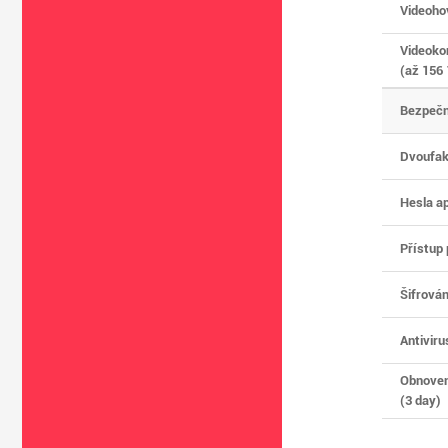
Videoho
Videoko
(až 156
Bezpečn
Dvoufak
Hesla ap
Přístup
Šifrován
Antiviru
Obnoven
(3 day)