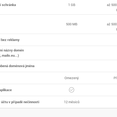
í schránka
1 GB
až 500
500 MB
až 500
 bez reklamy
vní názvy domén
, mailo.eu...)
obená doménová jména
Omezený
Př
aplikace
 účtu v případě nečinnosti
12 měsíců