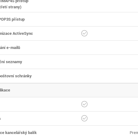
 IMAP4S přístup
třetí strany)
POP3S přístup
nizace ActiveSync
ání e-mailů
uční seznamy
 poštovní schránky
likace
a
ce kancelářský balík
Prem