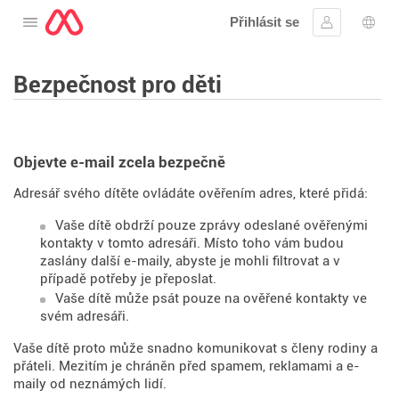
Přihlásit se
Otevřete nabídku
Přihlásit se
Výbě
Bezpečnost pro děti
Objevte e-mail zcela bezpečně
Adresář svého dítěte ovládáte ověřením adres, které přidá:
Vaše dítě obdrží pouze zprávy odeslané ověřenými
kontakty v tomto adresáři. Místo toho vám budou
zaslány další e-maily, abyste je mohli filtrovat a v
případě potřeby je přeposlat.
Vaše dítě může psát pouze na ověřené kontakty ve
svém adresáři.
Vaše dítě proto může snadno komunikovat s členy rodiny a
přáteli. Mezitím je chráněn před spamem, reklamami a e-
maily od neznámých lidí.