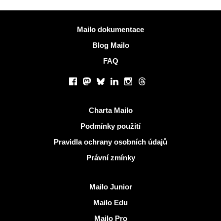
Více informací
Mailo dokumentace
Blog Mailo
FAQ
Sociální sítě
Facebook
Mastodon
Bluesky
LinkedIn
Instagram
Threads
Užitečné odkazy
Charta Mailo
Podmínky použití
Pravidla ochrany osobních údajů
Právní zmínky
Objevit Mailo
Mailo Junior
Mailo Edu
Mailo Pro