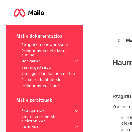
Mailo dokumentazioa
Ma
Zergatik aukeratu Mailo
Pribatutasuna eta Mailo
gutuna
Haurr
Nor gara?
+
Jarrai gaitzazu
Jarri gurekin harremanetan
Erabilera baldintzak
Pribatutasun arauak
Ezagutu 
Mailo zerbitzuak
Zure seme
Ezaugarriak
+
He
Aldatu zure helbide
elektronikoa
elekt
Sarbidea
+
Zu