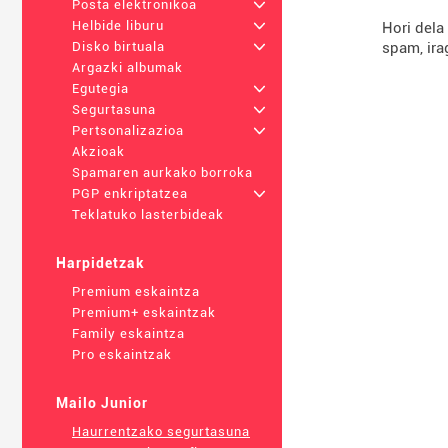
Posta elektronikoa
+
Helbide liburu
+
Hori dela
spam, ira
Disko birtuala
+
Argazki albumak
Egutegia
+
Segurtasuna
+
Pertsonalizazioa
+
Akzioak
Spamaren aurkako borroka
PGP enkriptatzea
+
Teklatuko lasterbideak
Harpidetzak
Premium eskaintza
Premium+ eskaintzak
Family eskaintza
Pro eskaintzak
Mailo Junior
Haurrentzako segurtasuna