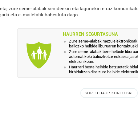
 eta, zure seme-alabak senideekin eta lagunekin erraz komunikat
garki eta e-mailetatik babestuta dago.
HAURREN SEGURTASUNA
Zure seme-alabak mezu elektronikoak t
baliozko helbide liburuaren kontaktuekin
Zure seme-alabak bere helbide liburua
automatikoki baliozkotze eskaera jaso
elektronikoan.
Haurrari beste helbide batzuetatik bid
birbidaltzen dira zure helbide elektroni
SORTU HAUR KONTU BAT