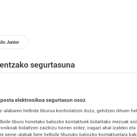
ilo Junior
entzako segurtasuna
posta elektronikoa segurtasun osoz
-alabaren helbide liburua kontrolatzen duzu, gehitzen dituen hel
lbide liburu honetako baliozko kontaktuek bidalitako mezuak soi
ronikoak bidaltzen zaizkizu horren ordez, iragazi ahal izateko eta
re seme-alabak bere helbide liburuko baliozko kontaktuetara baka