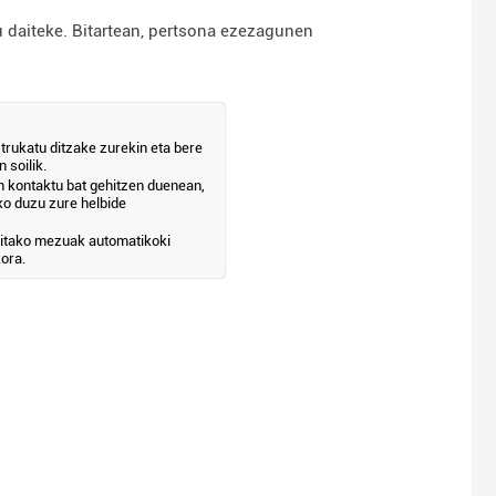
u daiteke. Bitartean, pertsona ezezagunen
rukatu ditzake zurekin eta bere
 soilik.
n kontaktu bat gehitzen duenean,
ko duzu zure helbide
alitako mezuak automatikoki
kora.