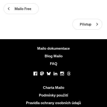
Mailo Free
Přístup
Více informací
Mailo dokumentace
Blog Mailo
FAQ
Sociální sítě
Facebook
Mastodon
Bluesky
LinkedIn
Instagram
Threads
Užitečné odkazy
Charta Mailo
Podmínky použití
Pravidla ochrany osobních údajů