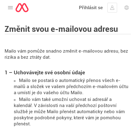
Přihlásit se
Otevřete nabídku
Přihlásit se
Výbě
Změnit svou e-mailovou adresu
Mailo vám pomůže snadno změnit e-mailovou adresu, bez
rizika a bez ztráty dat.
1 – Uchovávejte své osobní údaje
Mailo se postará o automatický přenos všech e-
mailů a složek ve vašem předchozím e-mailovém účtu
a umístí je do vašeho účtu Mailo.
Mailo vám také umožní uchovat si adresář a
kalendář. V závislosti na vaší předchozí poštovní
službě je může Mailo přenést automaticky nebo vám
poskytne podrobné pokyny, které vám je pomohou
přenést.