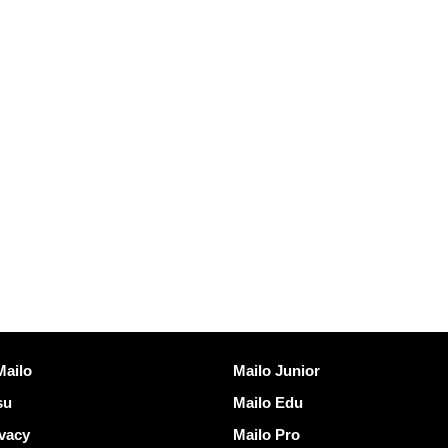
Scopre Mailo
Mailo
Mailo Junior
su
Mailo Edu
ivacy
Mailo Pro