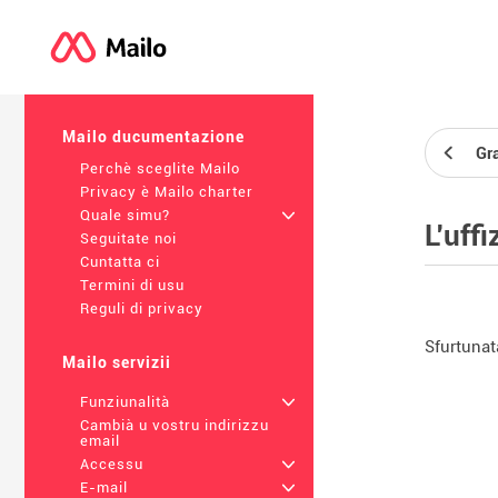
Mailo ducumentazione
Gra
Perchè sceglite Mailo
Privacy è Mailo charter
Quale simu?
+
L'uff
Seguitate noi
Cuntatta ci
Termini di usu
Reguli di privacy
Sfurtunat
Mailo servizii
Funziunalità
+
Cambià u vostru indirizzu
email
Accessu
+
E-mail
+