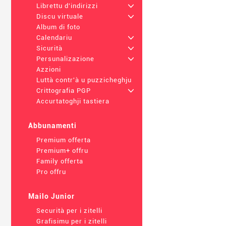
Librettu d'indirizzi
+
Discu virtuale
+
Album di foto
Calendariu
+
Sicurità
+
Persunalizazione
+
Azzioni
Luttà contr'à u puzzicheghju
Crittografia PGP
+
Accurtatoghji tastiera
Abbunamenti
Premium offerta
Premium+ offru
Family offerta
Pro offru
Mailo Junior
Securità per i zitelli
Grafisimu per i zitelli