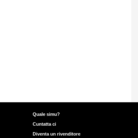
Più infurmazione nantu à Mailo
Quale simu?
Cuntatta ci
Diventa un rivenditore