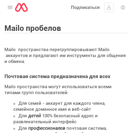
Подписаться
Открыть меню
Войти в си
Выб
Mailo пробелов
Mailo пространства перегруппировывают Mailo
аккаунтов и предлагают им инструменты для общения
и обмена.
Почтовая система предназначена для всех
Mailo пространства могут использоваться всеми
типами групп пользователей:
Для семей
- аккаунт для каждого члена,
семейное доменное имя и веб-сайт
Для
детей
100% безопасный адрес и
развлекательный интерфейс
Для
профессионалов
почтовая система,