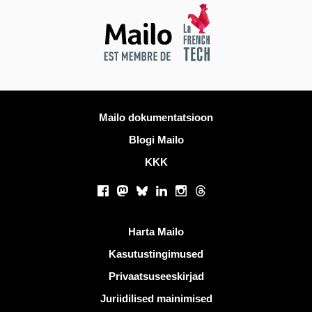
Rohkem informatsiooni
Mailo dokumentatsioon
Blogi Mailo
KKK
Sotsiaalsed võrgustikud
Facebook
Mastodon
Bluesky
LinkedIn
Instagram
Threads
Kasulikud lingid
Harta Mailo
Kasutustingimused
Privaatsuseeskirjad
Juriidilised mainimised