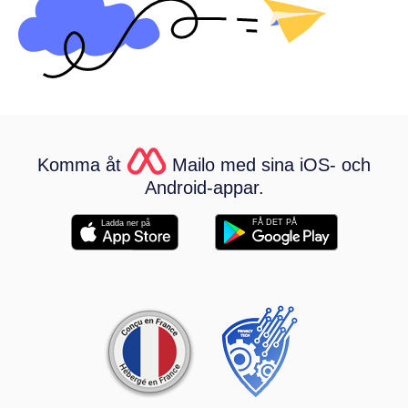
Komma åt
Mailo med sina iOS- och
Android-appar.
FÅ DET PÅ
Ladda ner på
Partnerskap