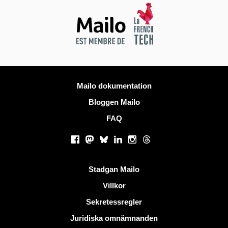
Mer information
Mailo dokumentation
Bloggen Mailo
FAQ
Sociala nätverk
Facebook
Mastodon
Bluesky
LinkedIn
Instagram
Threads
Användbara länkar
Stadgan Mailo
Villkor
Sekretessregler
Juridiska omnämnanden