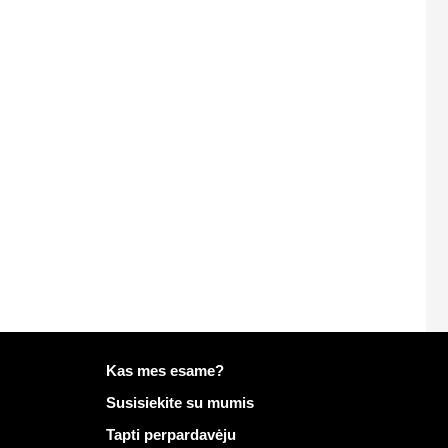
Daugiau informacijos apie Mailo
Kas mes esame?
Susisiekite su mumis
Tapti perpardavėju