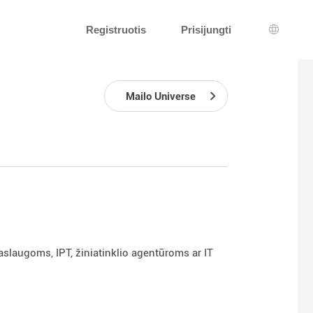
Registruotis
Prisijungti
Kalbos 
Mailo Universe
aslaugoms, IPT, žiniatinklio agentūroms ar IT