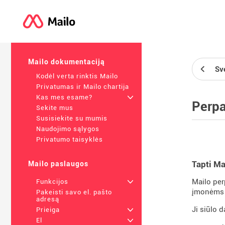
Mailo dokumentaciją
Sv
Kodėl verta rinktis Mailo
Privatumas ir Mailo chartija
Kas mes esame?
+
Perpa
Sekite mus
Susisiekite su mumis
Naudojimo sąlygos
Privatumo taisyklės
Tapti Ma
Mailo paslaugos
Mailo per
Funkcijos
+
įmonėms s
Pakeisti savo el. pašto
adresą
Ji siūlo 
Prieiga
+
El
+