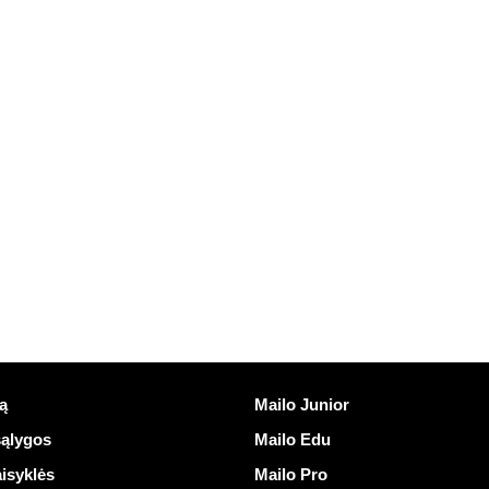
nuorodos
Atrasti Mailo
ą
Mailo Junior
ąlygos
Mailo Edu
isyklės
Mailo Pro