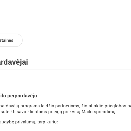
etaines
rdavėjai
ilo perpardavėju
pardavėjų programa leidžia partneriams, žiniatinklio prieglobos p
uteikti savo klientams prieigą prie visų Mailo sprendimų..
daugybę privalumų, tarp kurių: