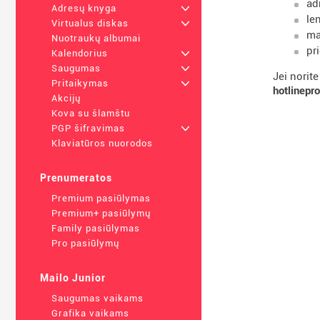
ad
Adresų knyga
+
le
Virtualus diskas
+
ma
Nuotraukų albumai
pr
Kalendorius
+
Saugumas
+
Jei norit
Pritaikymas
+
hotlinep
Akcijų
Kova su šlamštu
PGP šifravimas
+
Klaviatūros nuorodos
Prenumeratos
Premium pasiūlymas
Premium+ pasiūlymų
Family pasiūlymas
Pro pasiūlymų
Mailo Junior
Saugumas vaikams
Grafika vaikams