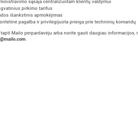
ministravimo sąsaja centralizuotam klientų valdymui
ngvatinius pirkimo tarifus
dos išankstinis apmokėjimas
ioritetinė pagalba ir privilegijuota prieiga prie techninių komandų
e tapti Mailo perpardavėju arba norite gauti daugiau informacijo
ro@mailo.com
.