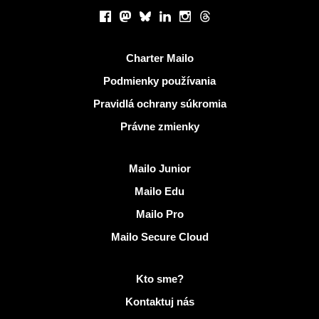
Sociálne siete
Facebook
Mastodon
Bluesky
LinkedIn
Instagram
Threads
Užitočné odkazy
Charter Mailo
Podmienky používania
Pravidlá ochrany súkromia
Právne zmienky
Objaviť Mailo
Mailo Junior
Mailo Edu
Mailo Pro
Mailo Secure Cloud
Viac informácií na Mailo
Kto sme?
Kontaktuj nás