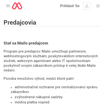
Prihlásiť Se
Otvorte menu
Prihlásiť sa
Výbe
Predajcovia
Stať sa Mailo predajcom
Program pre predajcov Mailo umožňuje partnerom,
webhostingovým službám, poskytovateľom internetových
služieb, webovým agentúram alebo IT spoločnostiam
poskytnúť svojim zákazníkom prístup k celej škále Mailo
riešení.
Ponúka množstvo výhod, medzi ktoré patrí:
administračné rozhranie pre centralizovanú správu
zákazníkov
zvýhodnené nákupné sadzby
módna platba vopred