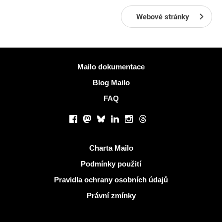
Webové stránky
Více informací
Mailo dokumentace
Blog Mailo
FAQ
Sociální sítě
Facebook
Mastodon
Bluesky
LinkedIn
Instagram
Threads
Užitečné odkazy
Charta Mailo
Podmínky použití
Pravidla ochrany osobních údajů
Právní zmínky