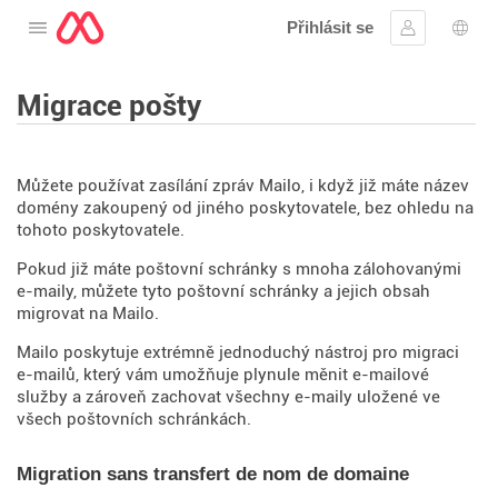
Přihlásit se
Otevřete nabídku
Přihlásit se
Výbě
Migrace pošty
Můžete používat zasílání zpráv Mailo, i když již máte název
domény zakoupený od jiného poskytovatele, bez ohledu na
tohoto poskytovatele.
Pokud již máte poštovní schránky s mnoha zálohovanými
e-maily, můžete tyto poštovní schránky a jejich obsah
migrovat na Mailo.
Mailo poskytuje extrémně jednoduchý nástroj pro migraci
e-mailů, který vám umožňuje plynule měnit e-mailové
služby a zároveň zachovat všechny e-maily uložené ve
všech poštovních schránkách.
Migration sans transfert de nom de domaine